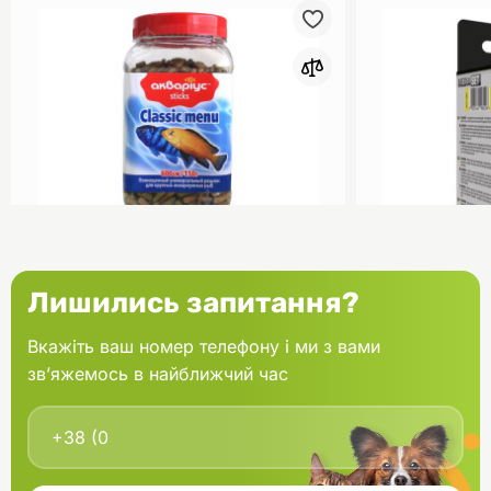
0
Акваріус Класік Меню Палички
Aquael Вкла
Лишились запитання?
банка 150 г
Fan mikro 2 
Вкажіть ваш номер телефону і ми з вами
зв’яжемось в найближчий час
В кошик
166.60 грн.
202.00 грн
В наявності