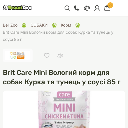
0
+38 (068) 300 91 91
BelliZoo
СОБАКИ
Корм
Відділ продажу
Brit Care Mini Вологий корм для собак Курка та тунець у
соусі 85 г
+38 (093) 300 91 91
+38 (099) 300 91 91
Відділ підтримки
Brit Care Mini Вологий корм для
+38 (068) 479 28
76
собак Курка та тунець у соусі 85 г