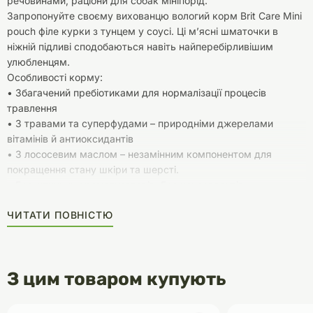
речовинами, раціони для собак мініпорід.
Запропонуйте своєму вихованцю вологий корм Brit Care Mini
pouch філе курки з тунцем у соусі. Ці м’ясні шматочки в
ніжній підливі сподобаються навіть найперебірливішим
улюбленцям.
Особливості корму:
• Збагачений пребіотиками для нормалізації процесів
травлення
• З травами та суперфудами – природніми джерелами
вітамінів й антиоксидантів
• З лососевим маслом – незамінним компонентом для
покращення стану шкіри та шерсті.
• Без штучних ароматизаторів. Без консервантів
Рекомендації з годування: рекомендовану щоденну кількість
ЧИТАТИ ПОВНІСТЮ
корму, вказану в таблиці, варто розподілити на декілька
прийомів протягом дня.
З цим товаром купують