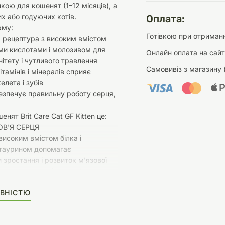
чкою для кошенят (1–12 місяців), а
их або годуючих котів.
Оплата:
рму:
Готівкою при отриманн
 рецептура з високим вмістом
ми кислотами і молозивом для
Онлайн оплата на сайт
нітету і чутливого травлення
Самовивіз з магазину 
тамінів і мінералів сприяє
елета і зубів
езпечує правильну роботу серця,
нят Brit Care Cat GF Kitten це:
РОВ'Я СЕРЦЯ
високим вмістом білка і
таурином допомагає
 зростання і розвиток м'язової
 гарному зору і здоров'ю серця,
енергію для нових відкриттів та
ВНІСТЮ
ьне поєднання вітамінів і
ікроелементів підтримує
активність і добре самопочуття.