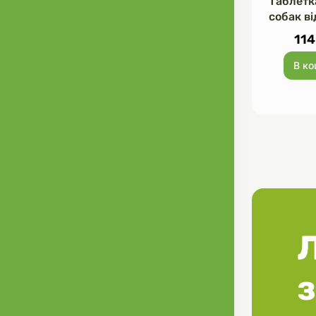
Таблетк
собак ві
бліх 4,5
114
В к