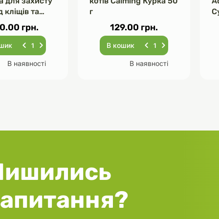
а для захисту
котів Calming Курка 50
A
д кліщів та
г
С
-10 кг 250 мг
К
0.00 грн.
129.00 грн.
с
ошик
В кошик
В наявності
В наявності
Лишились
запитання?