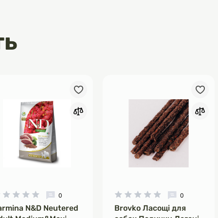
ть
0
0
armina N&D Neutered
Brovko Ласощі для