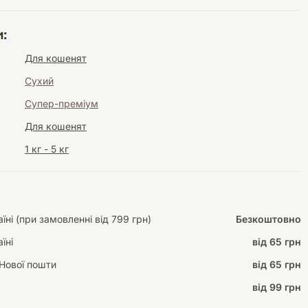
:
Для кошенят
Інструменти для
Домашній затишок
Сухий
догляду
Освітлення
Супер-преміум
Для кошенят
1 кг - 5 кг
Амуніція
Автоаксесуари
Декорації
ні (при замовленні від 799 грн)
Безкоштовно
їні
від 65 грн
Нової пошти
від 65 грн
від 99 грн