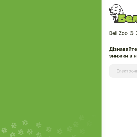
BelliZoo ©
Дізнавайт
знижки в н