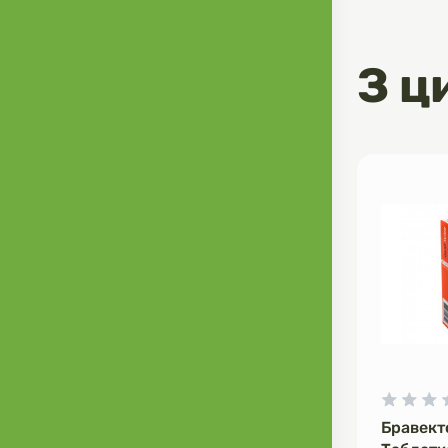
• ЗДОРОВЕ
Оптимальний 
вітаміну D, к
З ц
незамінних а
вагітних і го
Бравект