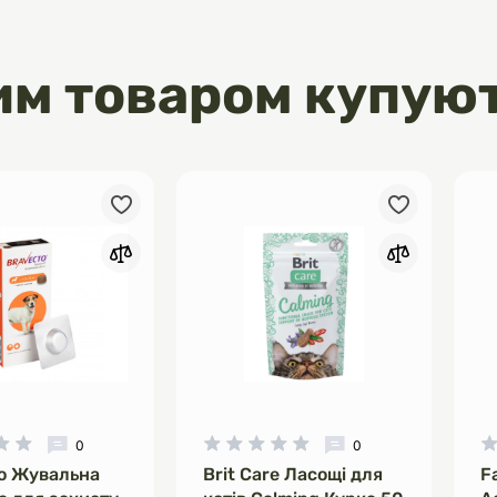
 ПОТОМСТВО
вміст кальцію, фосфору, магнію,
омплексу вітамінів, мінералів і
им товаром купую
мінокислот для повноцінної годівлі
дуючих котів
0
0
о Жувальна
Brit Care Ласощі для
F