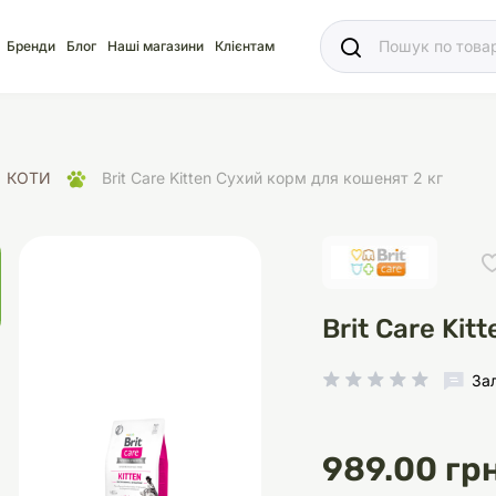
Ваш
Бренди
Блог
Наші магазини
Клієнтам
КОТИ
Brit Care Kitten Сухий корм для кошенят 2 кг
яд
для акваріума
ріуми
Ласощі
Ласощі
Наповнювачі
Корм
Акваріуми
Корм
Brit Care Ki
За
іція
носки
суари для кліток
щі
рації
Здоров'я
Туалети та аксесуар
Здоров'я
Здоров'я
989.00 грн
ресори
Помпи