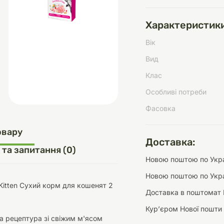
Характеристики
Вік
д
шки
щі
ки та переноски
Домашній затишок
Засоби для догляду
Наповнювачі
Вид
три
Обігрівачі
Клас
Особливі потреби
Фасовка
д
Інструменти для
овару
Переноски
догляду
Засоби для догляду
Доставка:
 та запитання (0)
Новою поштою по Украї
Новою поштою по Укра
t Kitten Сухий корм для кошенят 2
Доставка в поштомат 
Курʼєром Нової пошти
ети та аскесуари
ти
Аксесуари
а рецептура зі свіжим м'ясом