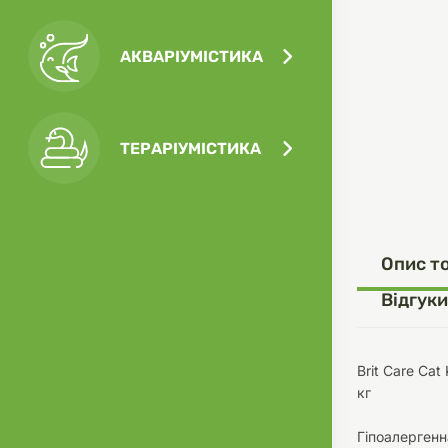
АКВАРІУМІСТИКА
Посу
Ігра
Ласо
Кліт
Філь
ТЕРАРІУМІСТИКА
Посу
Опис т
Одяг
Корм
Відгуки
Brit Care Ca
кг
Туал
Ґрун
Гіпоалергенн