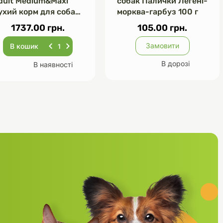
dult Medium&Maxi
собак Палички Легені-
ухий корм для собак
морква-гарбуз 100 г
ачка кіноа броколі та
1737.00 грн.
105.00 грн.
паржа 2,5 кг
Замовити
В кошик
В дорозі
В наявності