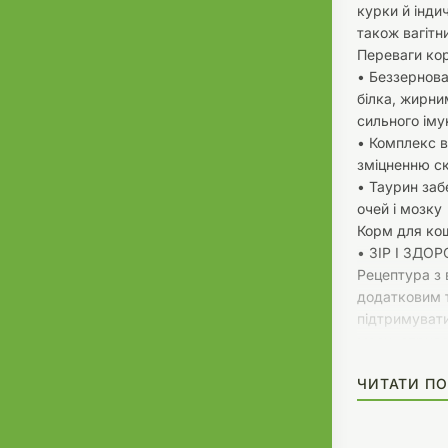
курки й інди
також вагітн
Переваги ко
• Беззернова
білка, жирни
сильного іму
• Комплекс ві
зміцненню ск
• Таурин заб
очей і мозку
Корм для коше
• ЗІР І ЗДО
Рецептура з 
додатковим 
підтримувати
маси, сприяє
а також дає 
ЧИТАТИ ПО
ігор. Оптимал
органічних м
повсякденну 