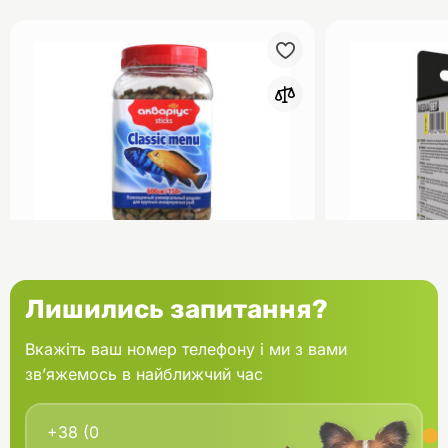
0
Акваріус Класік Меню Палички
Aquael Вкла
Лишились запитання?
банка 150 г
Fan mikro 2 
Вкажіть ваш номер телефону і ми з вами
зв’яжемось в найближчий час
В кошик
166.60 грн.
202.00 грн
В наявності