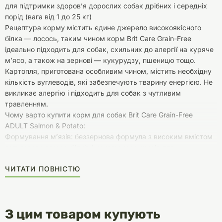
для підтримки здоров’я дорослих собак дрібних і середніх
порід (вага від 1 до 25 кг)
Рецептура корму містить єдине джерело високоякісного
білка — лосось, таким чином корм Brit Care Grain-Free
ідеально підходить для собак, схильних до алергії на куряче
м’ясо, а також на зернові — кукурудзу, пшеницю тощо.
Картопля, приготована особливим чином, містить необхідну
кількість вуглеводів, які забезпечують тварину енергією. Не
викликає алергію і підходить для собак з чутливим
травленням.
Чому варто купити корм для собак Brit Care Grain-Free
ADULT Salmon & Potato:
Формування м’язів: беззернова формула з високим вмістом
легкозасвоюваних білків і ненасичених жирів для
оптимального розвитку м’язів Вашої собаки.
ЧИТАТИ ПОВНІСТЮ
З цим товаром купують