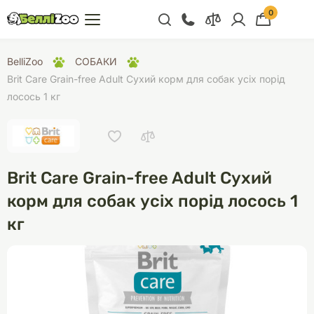
0
+38 (068) 300 91 91
BelliZoo
СОБАКИ
Відділ продажу
Brit Care Grain-free Adult Сухий корм для собак усіх порід
лосось 1 кг
+38 (093) 300 91 91
+38 (099) 300 91 91
Відділ підтримки
Brit Care Grain-free Adult Сухий
+38 (068) 479 28
76
корм для собак усіх порід лосось 1
кг