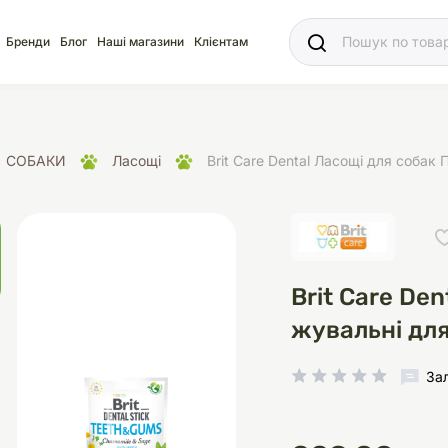
Ваш
Бренди
Блог
Наші магазини
Клієнтам
СОБАКИ
Ласощі
Brit Care Dental Ласощі для собак 
яд
для акваріума
ріуми
Ласощі
Ласощі
Наповнювачі
Корм
Акваріуми
Корм
Brit Care De
жувальні для
За
іція
носки
суари для кліток
щі
рації
Здоров'я
Туалети та аксесуар
Здоров'я
Здоров'я
ресори
Помпи