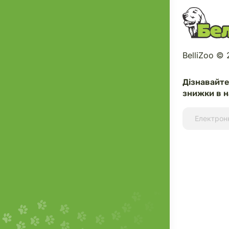
BelliZoo ©
Дізнавайт
знижки в н