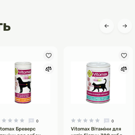
ть
0
0
itomax Бреверс
Vitomax Вітаміни для