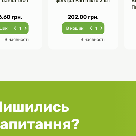
 банка 150 г
фільтра Fan mikro 2 шт
В
П
Ч
6.60 грн.
202.00 грн.
ошик
В кошик
В наявності
В наявності
Лишились
запитання?