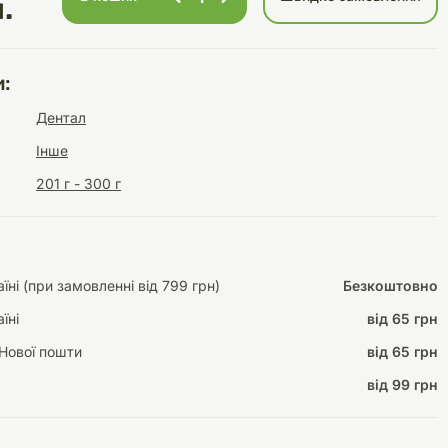
.
:
Інструменти для
Домашній затишок
Дентал
догляду
Освітлення
Інше
201 г - 300 г
Амуніція
Автоаксесуари
Декорації
ні (при замовленні від 799 грн)
Безкоштовно
їні
від 65 грн
Нової пошти
від 65 грн
від 99 грн