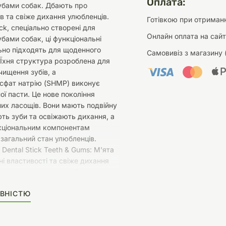
Оплата:
убами собак. Дбають про
ів та свіже дихання улюбленців.
Готівкою при отриманн
tick, спеціально створені для
Онлайн оплата на сайт
убами собак, ці функціональні
ьно підходять для щоденного
Самовивіз з магазину 
Їхня структура розроблена для
чищення зубів, а
сфат натрію (SHMP) виконує
ої пасти. Це нове покоління
их ласощів. Вони мають подвійну
ть зуби та освіжають дихання, а
кціональним компонентам
загальний стан улюбленців.
 Dental Stick Teeth & Gums: М'ята
ні властивості та свіже дихання
тримує здоров'я ясен Ромашка –
иоксидантів SHMP – здоров'я
ВНІСТЮ
лактика утворення зубного
лютену, без ГМО, без барвників