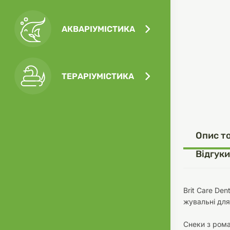
АКВАРІУМІСТИКА
Посу
Ігра
Ласо
Кліт
Філь
ТЕРАРІУМІСТИКА
Посу
Опис т
Одяг
Корм
Відгуки
Brit Care De
жувальні для 
Туал
Ґрун
Снеки з ром