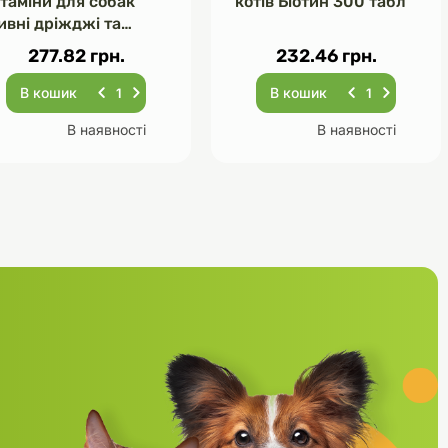
ітаміни для собак
котів Біотин 300 табл
ивні дріжджі та
асник 120 табл
277.82 грн.
232.46 грн.
В кошик
В кошик
В наявності
В наявності