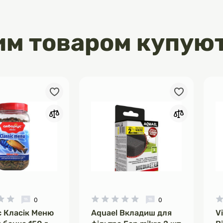
им товаром купую
0
0
с Класік Меню
Aquael Вкладиш для
V