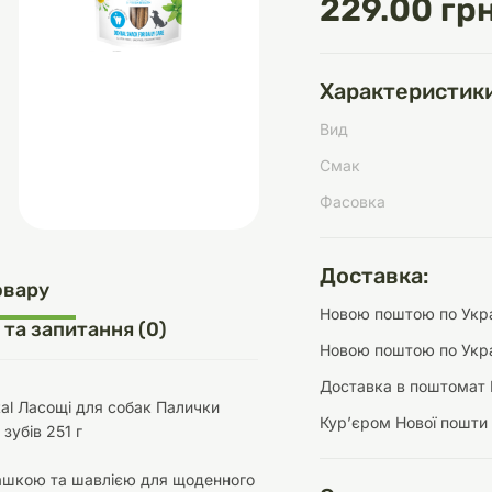
229.00 грн
Характеристики
д
шки
щі
ки та переноски
Домашній затишок
Засоби для догляду
Наповнювачі
Вид
три
Обігрівачі
Смак
Фасовка
Доставка:
д
Інструменти для
овару
Переноски
догляду
Засоби для догляду
Новою поштою по Украї
 та запитання (0)
Новою поштою по Укра
Доставка в поштомат 
ntal Ласощі для собак Палички
Курʼєром Нової пошти
зубів 251 г
ети та аскесуари
ти
Аксесуари
ашкою та шавлією для щоденного