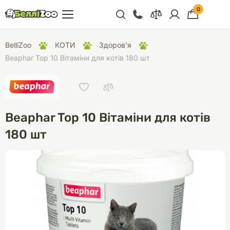
0
+38 (068) 300 91 91
BelliZoo
КОТИ
Здоров'я
Відділ продажу
Beaphar Top 10 Вітаміни для котів 180 шт
+38 (093) 300 91 91
+38 (099) 300 91 91
Відділ підтримки
Beaphar Top 10 Вітаміни для котів
+38 (068) 479 28
180 шт
76