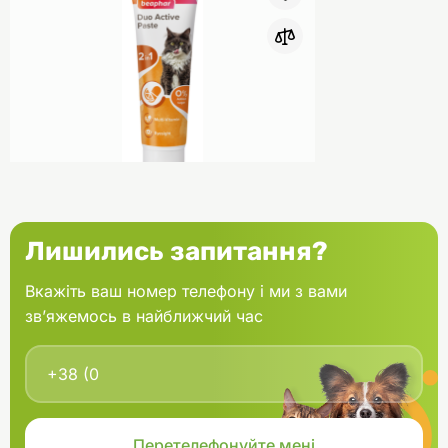
0
Beaphar Duo Active Paste Паста
Лишились запитання?
для котів мультивітамінна 100 г
Вкажіть ваш номер телефону і ми з вами
зв’яжемось в найближчий час
В кошик
369.00 грн.
В наявності