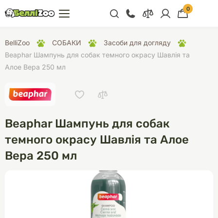
0
+38 (068) 300 91 91
BelliZoo
СОБАКИ
Засоби для догляду
Відділ продажу
Beaphar Шампунь для собак темного окрасу Шавлія та
Алое Вера 250 мл
+38 (093) 300 91 91
+38 (099) 300 91 91
Відділ підтримки
Beaphar Шампунь для собак
+38 (068) 479 28
76
темного окрасу Шавлія та Алое
Вера 250 мл