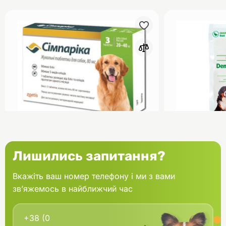
0
Сімпаріка Жувальні таблетки
Canvit Ласо
Лишились запитання?
для собак від бліх та кліщів 20-
великих порі
40 кг 80 мг Ціна за 1 табл
Вкажіть ваш номер телефону і ми з вами
зв’яжемось в найближчий час
В кошик
1187.28 грн.
288.03 грн
В наявності