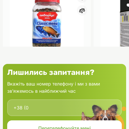
0
Акваріус Класік Меню Палички
Aquael Вкла
Лишились запитання?
банка 150 г
Fan mikro 2 
Вкажіть ваш номер телефону і ми з вами
зв’яжемось в найближчий час
В кошик
166.60 грн.
202.00 грн
В наявності