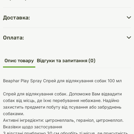
Доставка:
Оплата:
Опис товару
Відгуки та запитання (0)
Beaphar Play Spray Спрей для відлякування собак 100 мл
Спрей для відлякування собак. Допоможе Вам відвадити
собак від місць, де їхнє перебування небажане. Надійно
захистить предмети побуту від псування або забруднень
собаками.
Активні інгредієнти: цитронеллаль, гераніол, цитронеллол.
Вказівки щодо застосування
З відстані приблизно 30 см обробіть ті місця, де присутність