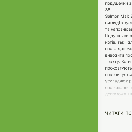
подушечки з 
35 г
Salmon Malt B
вигляді хрус
та наповнюв
Подушечки о
котів, так і
паста допом
виводити про
тракту. Коти
проковтують 
накопичуєтьс
ускладнює р
споживання 
допоможе ви
рецидиву, а 
не залишить
ЧИТАТИ ПО
Склад:
Зернові, моло
жири, проду