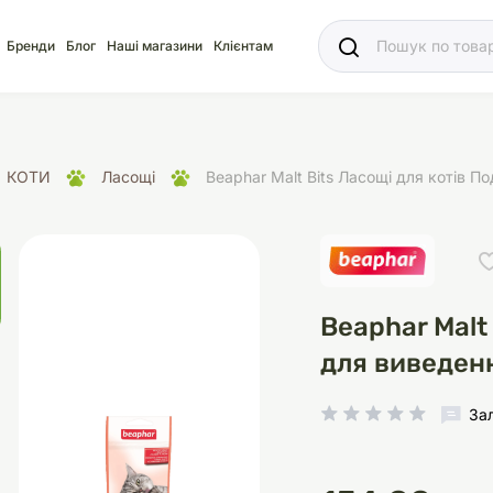
Ваш
Бренди
Блог
Наші магазини
Клієнтам
КОТИ
Ласощі
Beaphar Malt Bits Ласощі для котів 
яд
для акваріума
ріуми
Ласощі
Ласощі
Наповнювачі
Корм
Акваріуми
Корм
Beaphar Malt
для виведенн
За
іція
носки
суари для кліток
щі
рації
Здоров'я
Туалети та аксесуар
Здоров'я
Здоров'я
ресори
Помпи