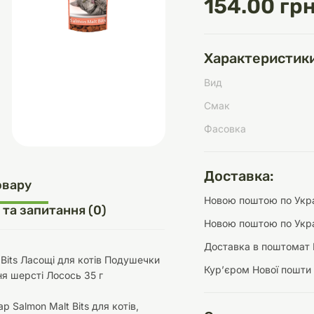
154.00 грн
Характеристики
д
шки
щі
ки та переноски
Домашній затишок
Засоби для догляду
Наповнювачі
Вид
три
Обігрівачі
Смак
Фасовка
Доставка:
д
Інструменти для
овару
Переноски
догляду
Засоби для догляду
Новою поштою по Украї
 та запитання (0)
Новою поштою по Укра
Доставка в поштомат 
 Bits Ласощі для котів Подушечки
Курʼєром Нової пошти
я шерсті Лосось 35 г
ети та аскесуари
ти
Аксесуари
р Salmon Malt Bits для котів,