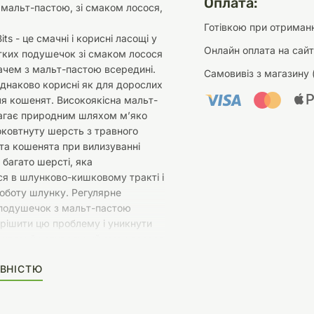
Оплата:
мальт-пастою, зі смаком лосося,
Готівкою при отриманн
its - це смачні і корисні ласощі у
Онлайн оплата на сайт
тких подушечок зі смаком лосося
ачем з мальт-пастою всередині.
Самовивіз з магазину 
днаково корисні як для дорослих
 для кошенят. Високоякісна мальт-
агає природним шляхом м’яко
ковтнуту шерсть з травного
 та кошенята при вилизуванні
багато шерсті, яка
я в шлунково-кишковому тракті і
оботу шлунку. Регулярне
подушечок з мальт-пастою
рішити цю проблему і уникнути
чудовий натуральний смак лосося
 тварину байдужою.
ВНІСТЮ
ко і молочні продукти, олії і
кти рослинного походження