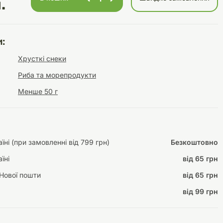
.
:
Інструменти для
Домашній затишок
Хрусткі снеки
догляду
Освітлення
Риба та морепродукти
Менше 50 г
Амуніція
Автоаксесуари
Декорації
ні (при замовленні від 799 грн)
Безкоштовно
їні
від 65 грн
Нової пошти
від 65 грн
від 99 грн