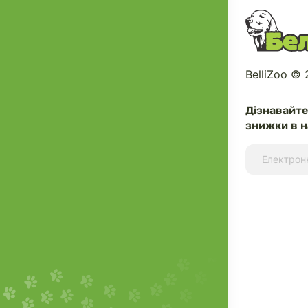
BelliZoo ©
Дізнавайт
знижки в н