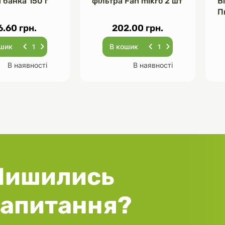
 банка 150 г
фільтра Fan mikro 2 шт
В
П
Ч
6.60 грн.
202.00 грн.
ошик
В кошик
В наявності
В наявності
Лишились
запитання?