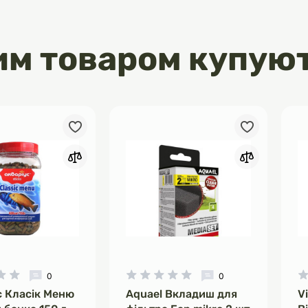
лоду 1,7 %), м'ясо і продукти
оходження, дріжджі, риба і
 (лосось 0,1%), мінерали.
им товаром купую
0
0
с Класік Меню
Aquael Вкладиш для
V