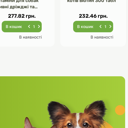
ітаміни для собак
котів Біотин 300 табл
ивні дріжджі та
асник 120 табл
277.82 грн.
232.46 грн.
В кошик
В кошик
В наявності
В наявності