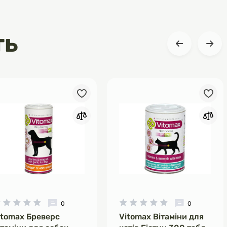
ть
0
0
itomax Бреверс
Vitomax Вітаміни для