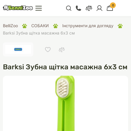
0
+38 (068) 300 91 91
BelliZoo
СОБАКИ
Інструменти для догляду
Відділ продажу
Barksi Зубна щітка масажна 6х3 см
+38 (093) 300 91 91
+38 (099) 300 91 91
Відділ підтримки
Barksi Зубна щітка масажна 6х3 см
+38 (068) 479 28
76