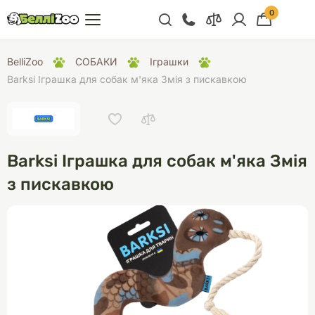
0
+38 (068) 300 91 91
BelliZoo
СОБАКИ
Іграшки
Відділ продажу
Barksi Іграшка для собак м'яка Змія з пискавкою
+38 (093) 300 91 91
+38 (099) 300 91 91
Відділ підтримки
Barksi Іграшка для собак м'яка Змія
+38 (068) 479 28
з пискавкою
76