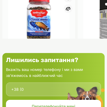
0
Акваріус Класік Меню Палички
Aquael Вкла
Лишились запитання?
банка 150 г
Fan mikro 2 
Вкажіть ваш номер телефону і ми з вами
зв’яжемось в найближчий час
В кошик
166.60 грн.
202.00 грн
В наявності