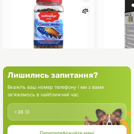
0
Акваріус Класік Меню Палички
Aquael Вкла
Лишились запитання?
банка 150 г
Fan mikro 2 
Вкажіть ваш номер телефону і ми з вами
зв’яжемось в найближчий час
В кошик
166.60 грн.
202.00 грн
В наявності