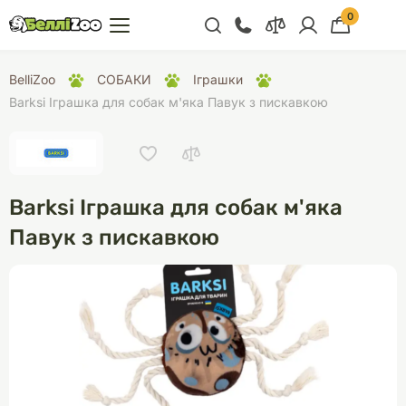
0
+38 (068) 300 91 91
BelliZoo
СОБАКИ
Іграшки
Відділ продажу
Barksi Іграшка для собак м'яка Павук з пискавкою
+38 (093) 300 91 91
+38 (099) 300 91 91
Відділ підтримки
Barksi Іграшка для собак м'яка
+38 (068) 479 28
Павук з пискавкою
76