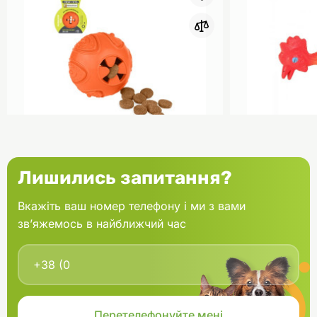
0
BronzeDog Іграшка для собак
Trixie Іграш
Лишились запитання?
Smart м'яч 7х9 см
пискавкою л
помаранчевий
Вкажіть ваш номер телефону і ми з вами
зв’яжемось в найближчий час
В кошик
174.40 грн.
129.00 грн.
В наявності