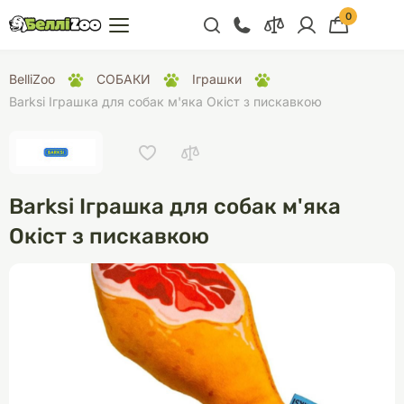
0
+38 (068) 300 91 91
BelliZoo
СОБАКИ
Іграшки
Відділ продажу
Barksi Іграшка для собак м'яка Окіст з пискавкою
+38 (093) 300 91 91
+38 (099) 300 91 91
Відділ підтримки
Barksi Іграшка для собак м'яка
+38 (068) 479 28
Окіст з пискавкою
76