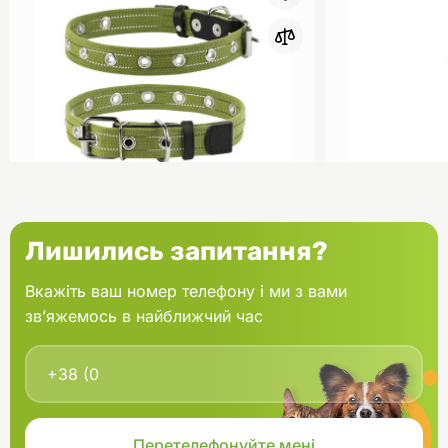
0
COLLAR Нашийник для собак
AnimAll Ней
Лишились запитання?
безрозмірний світловідбивна
домашніх тв
нитка Ш 20 мм Д 31-41 см
Вкажіть ваш номер телефону і ми з вами
брезент
зв’яжемось в найближчий час
В кошик
106.00 грн.
209.00 грн
В наявності