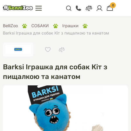
0
+38 (068) 300 91 91
BelliZoo
СОБАКИ
Іграшки
Відділ продажу
Barksi Іграшка для собак Кіт з пищалкою та канатом
+38 (093) 300 91 91
+38 (099) 300 91 91
Відділ підтримки
Barksi Іграшка для собак Кіт з
+38 (068) 479 28
пищалкою та канатом
76