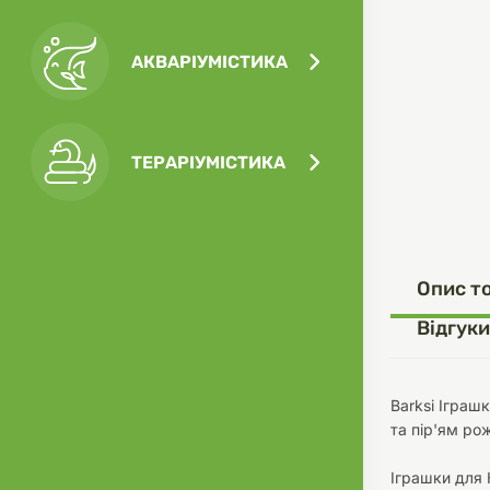
АКВАРІУМІСТИКА
Посу
Ігра
Ласо
Кліт
Філь
ТЕРАРІУМІСТИКА
Посу
Опис т
Одяг
Корм
Відгуки
Barksi Іграш
та пір'ям ро
Туал
Ґрун
Іграшки для 