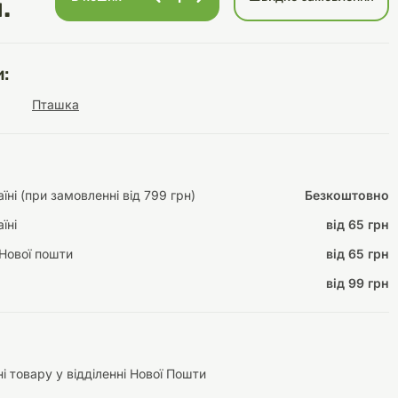
.
:
Інструменти для
Домашній затишок
Пташка
догляду
Освітлення
ні (при замовленні від 799 грн)
Безкоштовно
їні
від 65 грн
Амуніція
Автоаксесуари
Декорації
Нової пошти
від 65 грн
від 99 грн
і товару у відділенні Нової Пошти