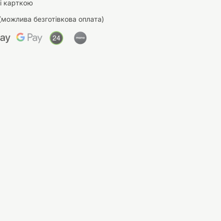
і карткою
(можлива безготівкова оплата)