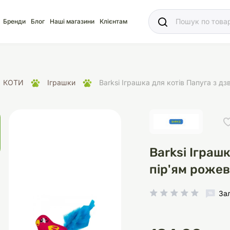
Ваш
Бренди
Блог
Наші магазини
Клієнтам
КОТИ
Іграшки
Barksi Іграшка для котів Папуга з д
яд
для акваріума
ріуми
Ласощі
Ласощі
Наповнювачі
Корм
Акваріуми
Корм
Barksi Іграш
пір'ям роже
За
іція
носки
суари для кліток
щі
рації
Здоров'я
Туалети та аксесуар
Здоров'я
Здоров'я
ресори
Помпи