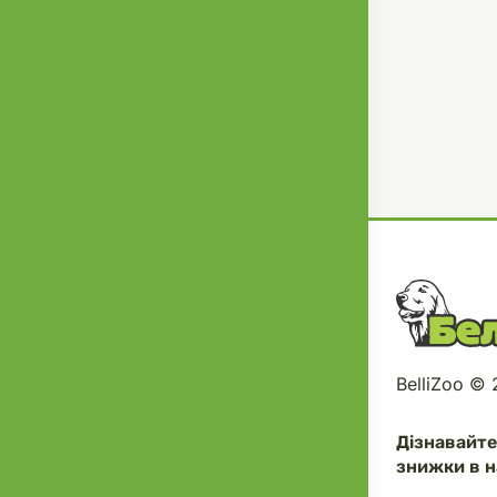
BelliZoo ©
Дізнавайт
знижки в н