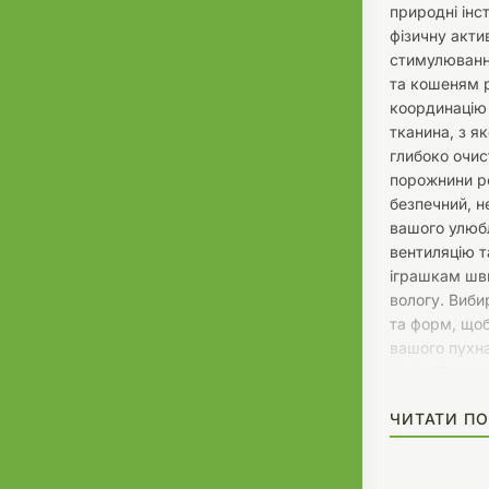
природні інс
фізичну акти
стимулюванн
та кошеням р
координацію 
тканина, з я
глибоко очис
порожнини ро
безпечний, н
вашого улюбл
вентиляцію т
іграшкам шви
вологу. Виби
та форм, щоб
вашого пухна
Колір: Рожев
ЧИТАТИ ПО