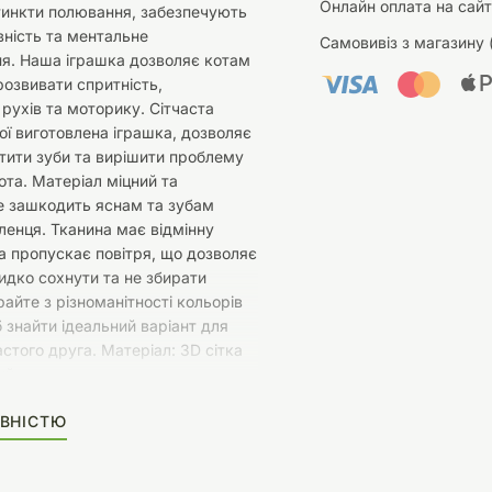
Онлайн оплата на сайт
тинкти полювання, забезпечують
вність та ментальне
Самовивіз з магазину 
я. Наша іграшка дозволяє котам
озвивати спритність,
рухів та моторику. Сітчаста
кої виготовлена іграшка, дозволяє
тити зуби та вирішити проблему
та. Матеріал міцний та
е зашкодить яснам та зубам
енця. Тканина має відмінну
а пропускає повітря, що дозволяє
дко сохнути та не збирати
райте з різноманітності кольорів
 знайти ідеальний варіант для
стого друга. Матеріал: 3D сітка
ий
ВНІСТЮ