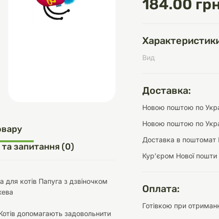
184.00 грн
Характеристики
д
шки
щі
ки та переноски
Домашній затишок
Засоби для догляду
Наповнювачі
Вид
три
Обігрівачі
Доставка:
Новою поштою по Украї
Новою поштою по Укра
д
Інструменти для
овару
Переноски
догляду
Засоби для догляду
Доставка в поштомат 
 та запитання (0)
Курʼєром Нової пошти
ка для котів Папуга з дзвіночком
Оплата:
жева
Готівкою при отриманн
ети та аскесуари
ти
Аксесуари
Котів допомагають задовольнити