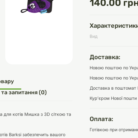
140.00 грн
Характеристики
д
шки
щі
ки та переноски
Домашній затишок
Засоби для догляду
Наповнювачі
Вид
три
Обігрівачі
Доставка:
Новою поштою по Украї
Новою поштою по Укра
д
Інструменти для
овару
Переноски
догляду
Засоби для догляду
Доставка в поштомат 
 та запитання (0)
Курʼєром Нової пошти
ка для котів Мишка з 3D сіткою та
Оплата:
Готівкою при отриманн
ети та аскесуари
ти
Аксесуари
тів Barksi забезпечить вашого