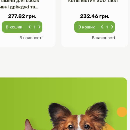
ітаміни для собак
котів Біотин 300 табл
ивні дріжджі та
асник 120 табл
277.82 грн.
232.46 грн.
В кошик
В кошик
В наявності
В наявності