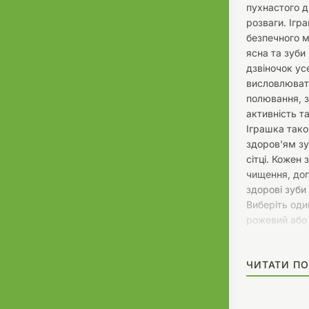
пухнастого 
розваги. Ігр
безпечного м
ясна та зуби
дзвіночок ус
висловлювати
полювання, 
активність та
Іграшка тако
здоров'ям зу
сітці. Кожен
чищення, до
здорові зуби
Виберіть оди
рожевий або 
коту веселий
про його ден
ЧИТАТИ ПО
кішок Barksi.