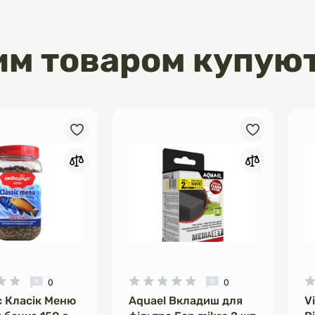
им товаром купую
0
0
с Класік Меню
Aquael Вкладиш для
V