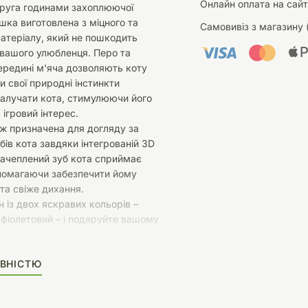
Онлайн оплата на сайт
друга годинами захоплюючої
ашка виготовлена з міцного та
Самовивіз з магазину 
атеріалу, який не пошкодить
 вашого улюбленця. Перо та
ередині м'яча дозволяють коту
 свої природні інстинкти
залучати кота, стимулюючи його
 ігровий інтерес.
ж призначена для догляду за
бів кота завдяки інтегрованій 3D
 зачеплений зуб кота сприймає
помагаючи забезпечити йому
 та свіже дихання.
н із двох яскравих кольорів –
фіолетовий – і подаруйте вашому
 ігровий досвід, а також дбайте
тальне здоров'я з іграшкою для
ВНІСТЮ