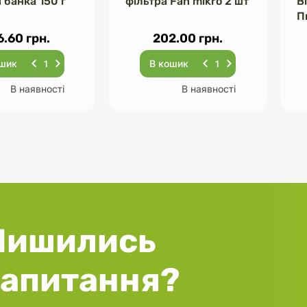
 банка 150 г
фільтра Fan mikro 2 шт
В
П
Ч
6.60 грн.
202.00 грн.
ошик
В кошик
В наявності
В наявності
Лишились
запитання?