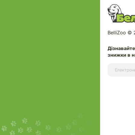
BelliZoo ©
Дізнавайт
знижки в н