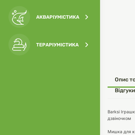
АКВАРІУМІСТИКА
Посу
Ігра
Ласо
Кліт
Філь
ТЕРАРІУМІСТИКА
Посу
Опис т
Одяг
Корм
Відгуки
Barksi Іграш
дзвіночком
Туал
Ґрун
Мишка для ко