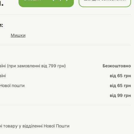
.
:
Інструменти для
Домашній затишок
Мишки
догляду
Освітлення
ні (при замовленні від 799 грн)
Безкоштовно
їні
від 65 грн
Амуніція
Автоаксесуари
Декорації
Нової пошти
від 65 грн
від 99 грн
і товару у відділенні Нової Пошти