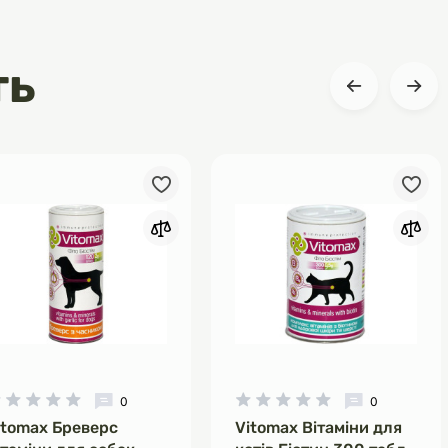
ть
0
0
itomax Бреверс
Vitomax Вітаміни для