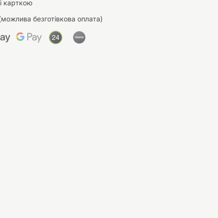
і карткою
(можлива безготівкова оплата)