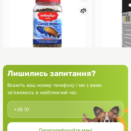
0
Акваріус Класік Меню Палички
Aquael Вкла
Лишились запитання?
банка 150 г
Fan mikro 2 
Вкажіть ваш номер телефону і ми з вами
зв’яжемось в найближчий час
В кошик
166.60 грн.
202.00 грн
В наявності