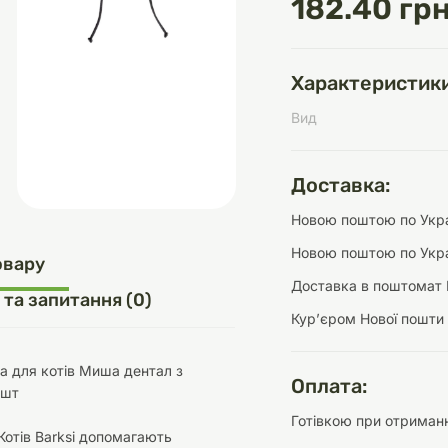
182.40 грн
Характеристики
д
шки
щі
ки та переноски
Домашній затишок
Засоби для догляду
Наповнювачі
Вид
три
Обігрівачі
Доставка:
Новою поштою по Украї
Новою поштою по Укра
д
Інструменти для
овару
Переноски
догляду
Засоби для догляду
Доставка в поштомат 
 та запитання (0)
Курʼєром Нової пошти
ка для котів Миша дентал з
Оплата:
2шт
Готівкою при отриманн
ети та аскесуари
ти
Аксесуари
Котів Barksi допомагають