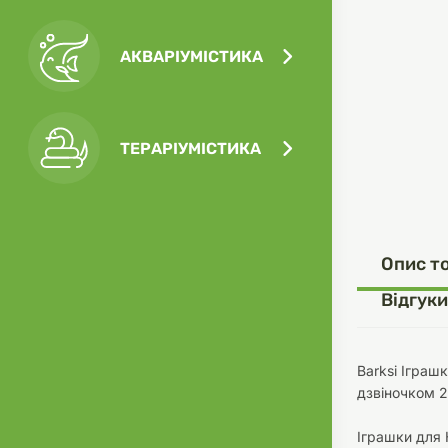
АКВАРІУМІСТИКА
Посу
Ігра
Ласо
Кліт
Філь
ТЕРАРІУМІСТИКА
Посу
Опис т
Одяг
Корм
Відгуки
Barksi Іграш
дзвіночком 
Туал
Ґрун
Іграшки для 