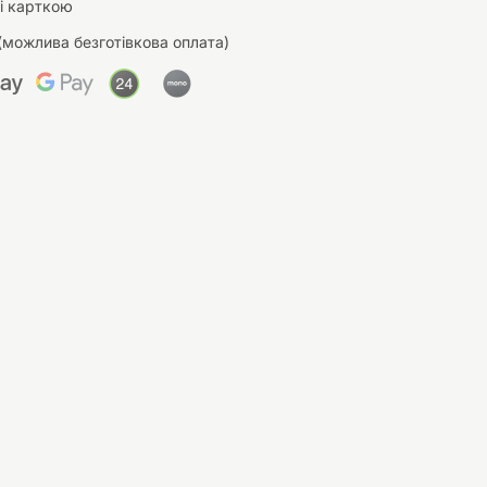
і карткою
(можлива безготівкова оплата)