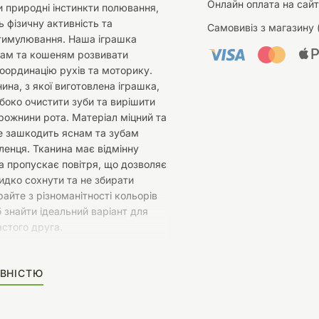
Онлайн оплата на сайт
 природні інстинкти полювання,
 фізичну активність та
Самовивіз з магазину 
тимулювання. Наша іграшка
там та кошеням розвивати
координацію рухів та моторику.
нина, з якої виготовлена іграшка,
боко очистити зуби та вирішити
ожнини рота. Матеріал міцний та
е зашкодить яснам та зубам
енця. Тканина має відмінну
а пропускає повітря, що дозволяє
дко сохнути та не збирати
райте з різноманітності кольорів
 знайти ідеальний варіант для
стого друга.
ВНІСТЮ