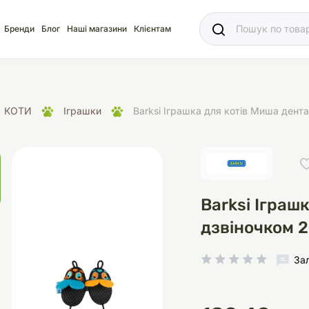
Ваш
Бренди
Блог
Наші магазини
Клієнтам
КОТИ
Іграшки
Barksi Іграшка для котів Миша дента
яд
для акваріума
ріуми
Ласощі
Ласощі
Наповнювачі
Корм
Акваріуми
Корм
Barksi Іграш
дзвіночком 2
За
іція
носки
суари для кліток
щі
рації
Здоров'я
Туалети та аксесуар
Здоров'я
Здоров'я
ресори
Помпи