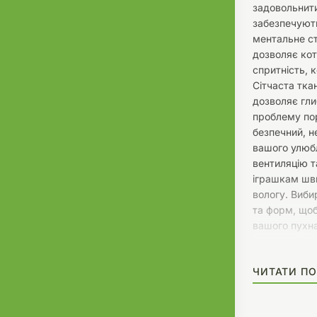
задовольнити
забезпечують
ментальне с
дозволяє ко
спритність, 
Сітчаста тка
дозволяє гли
проблему пор
безпечний, н
вашого улюбл
вентиляцію т
іграшкам шви
вологу. Виби
та форм, щоб
вашого пухна
ЧИТАТИ ПО