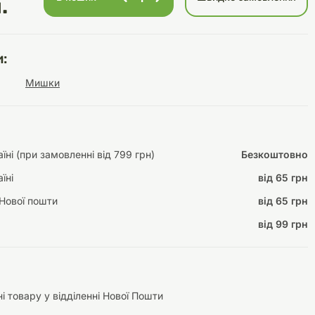
.
:
Інструменти для
Домашній затишок
Мишки
догляду
Освітлення
ні (при замовленні від 799 грн)
Безкоштовно
їні
від 65 грн
Амуніція
Автоаксесуари
Декорації
Нової пошти
від 65 грн
від 99 грн
і товару у відділенні Нової Пошти