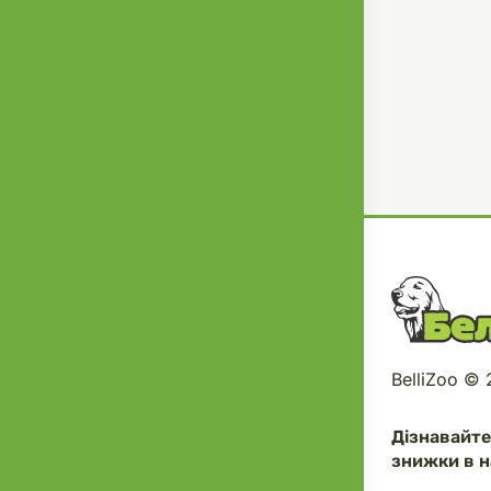
BelliZoo ©
Дізнавайт
знижки в н