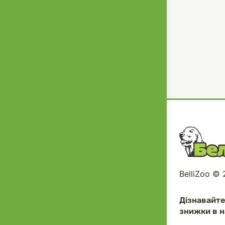
BelliZoo ©
Дізнавайт
знижки в н