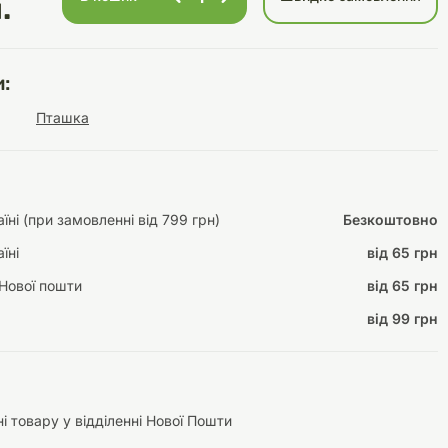
.
:
Інструменти для
Домашній затишок
Пташка
догляду
Освітлення
ні (при замовленні від 799 грн)
Безкоштовно
їні
від 65 грн
Амуніція
Автоаксесуари
Декорації
Нової пошти
від 65 грн
від 99 грн
і товару у відділенні Нової Пошти