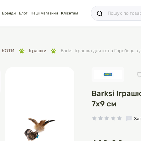
Ваш
Бренди
Блог
Наші магазини
Клієнтам
КОТИ
Іграшки
Barksi Іграшка для котів Горобець з
яд
для акваріума
ріуми
Ласощі
Ласощі
Наповнювачі
Корм
Акваріуми
Корм
Barksi Іграш
7x9 см
За
іція
носки
суари для кліток
щі
рації
Здоров'я
Туалети та аксесуар
Здоров'я
Здоров'я
ресори
Помпи