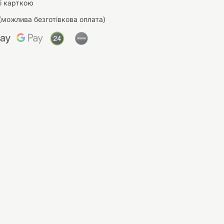
і карткою
(можлива безготівкова оплата)