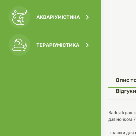
АКВАРІУМІСТИКА
Посу
Ігра
Ласо
Кліт
Філь
ТЕРАРІУМІСТИКА
Посу
Опис т
Одяг
Корм
Відгуки
Barksi Іграшк
дзвіночком 
Туал
Ґрун
Іграшки для 