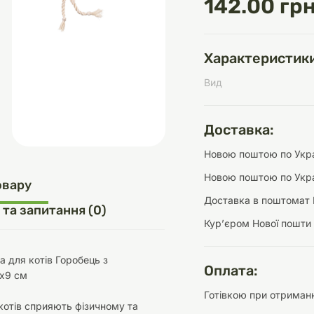
142.00 грн
Характеристики
д
шки
щі
ки та переноски
Домашній затишок
Засоби для догляду
Наповнювачі
Вид
три
Обігрівачі
Доставка:
Новою поштою по Украї
Новою поштою по Укра
д
Інструменти для
овару
Переноски
догляду
Засоби для догляду
Доставка в поштомат 
 та запитання (0)
Курʼєром Нової пошти
а для котів Горобець з
Оплата:
7x9 см
Готівкою при отриманн
ети та аскесуари
ти
Аксесуари
котів сприяють фізичному та