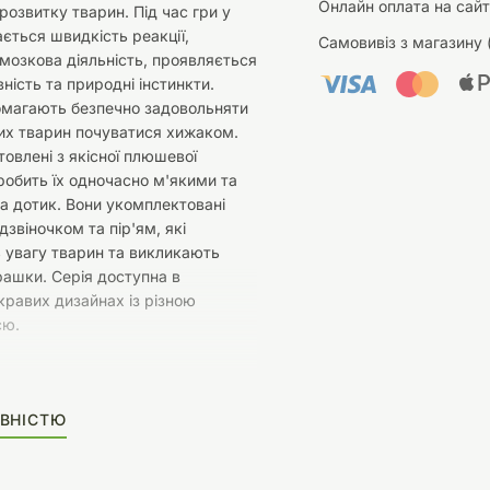
Онлайн оплата на сайт
озвитку тварин. Під час гри у
ається швидкість реакції,
Самовивіз з магазину 
мозкова діяльність, проявляється
ність та природні інстинкти.
омагають безпечно задовольняти
их тварин почуватися хижаком.
товлені з якісної плюшевої
робить їх одночасно м'якими та
а дотик. Вони укомплектовані
дзвіночком та пір'ям, які
 увагу тварин та викликають
грашки. Серія доступна в
кравих дизайнах із різною
єю.
ВНІСТЮ