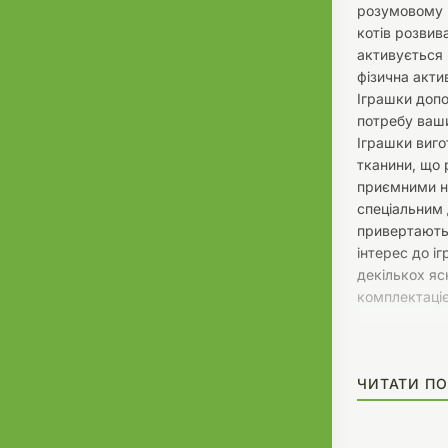
розумовому р
котів розвив
активується 
фізична актив
Іграшки доп
потребу ваш
Іграшки виго
тканини, що 
приємними н
спеціальним 
привертають
інтерес до і
декількох яс
комплектаці
ЧИТАТИ ПО