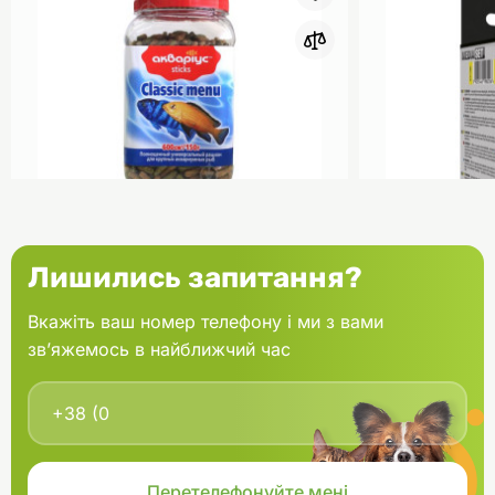
0
Акваріус Класік Меню Палички
Aquael Вкла
Лишились запитання?
банка 150 г
Fan mikro 2 
Вкажіть ваш номер телефону і ми з вами
зв’яжемось в найближчий час
В кошик
166.60 грн.
202.00 грн
В наявності