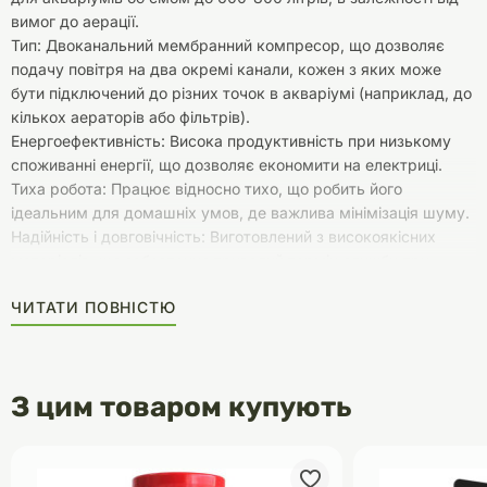
вимог до аерації.
Тип: Двоканальний мембранний компресор, що дозволяє
подачу повітря на два окремі канали, кожен з яких може
бути підключений до різних точок в акваріумі (наприклад, до
кількох аераторів або фільтрів).
Енергоефективність: Висока продуктивність при низькому
споживанні енергії, що дозволяє економити на електриці.
Тиха робота: Працює відносно тихо, що робить його
ідеальним для домашніх умов, де важлива мінімізація шуму.
Надійність і довговічність: Виготовлений з високоякісних
матеріалів, що забезпечує тривалий термін служби при
правильному догляді.
ЧИТАТИ ПОВНІСТЮ
Призначення: Ідеальний для середніх і великих акваріумів,
де потрібно забезпечити аерацію на кількох точках
одночасно. Підходить для акваріумів з кількома аераторами
або для комплексних фільтраційних систем.
З цим товаром купують