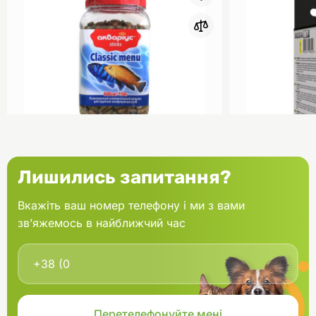
0
Акваріус Класік Меню Палички
Aquael Вкла
Лишились запитання?
банка 150 г
Fan mikro 2 
Вкажіть ваш номер телефону і ми з вами
зв’яжемось в найближчий час
В кошик
166.60 грн.
202.00 грн
В наявності