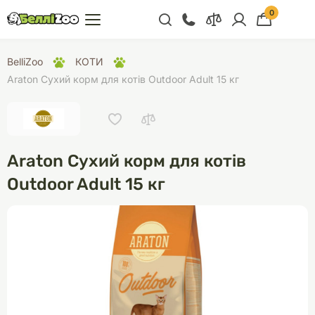
0
+38 (068) 300 91 91
BelliZoo
КОТИ
Відділ продажу
Araton Сухий корм для котів Outdoor Adult 15 кг
+38 (093) 300 91 91
+38 (099) 300 91 91
Відділ підтримки
Araton Сухий корм для котів
+38 (068) 479 28
Outdoor Adult 15 кг
76