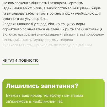
що комплексно зміцнюють і захищають організм
Підвищений вміст білків, а також оптимальний рівень жирів
та вуглеводів забезпечують організм кішки необхідною для
вуличного вигулу енергією.
Завдяки наявності у складі біотину та цинку корм
сприятливо позначається на стані шкіри та вовни вихованця
Включає натуральні антиоксиданти і вітамін Е, які природним
чином зміцнюють імунну систему тварини
Бурякова м'якоть, що входить до складу, є відмінним
джерелом клітковини і дуже корисна для бактерій, що
підтримують здоров'я товстої кишки кішки.
ЧИТАТИ ПОВНІСТЮ
Лишились запитання?
Вкажіть ваш номер телефону і ми з вами
зв’яжемось в найближчий час