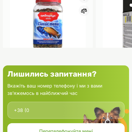
0
Акваріус Класік Меню Палички
Aquael Вкла
Лишились запитання?
банка 150 г
Fan mikro 2 
Вкажіть ваш номер телефону і ми з вами
зв’яжемось в найближчий час
В кошик
166.60 грн.
202.00 грн
В наявності