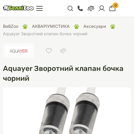
0
+38 (068) 300 91 91
BelliZoo
АКВАРІУМІСТИКА
Аксесуари
Відділ продажу
Aquayer Зворотний клапан бочка чорний
+38 (093) 300 91 91
+38 (099) 300 91 91
Відділ підтримки
Aquayer Зворотний клапан бочка
+38 (068) 479 28
чорний
76