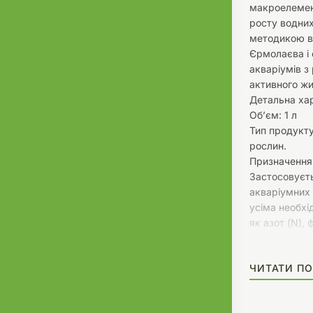
макроелемент
росту водних
методикою в
Єрмолаєва і 
акваріумів з
активного жи
Детальна ха
Об’єм: 1 л
Тип продукту
рослин.
Призначення
Застосовуєт
акваріумних
усіма необх
як азот (N), 
важливими р
Спеціально р
ЧИТАТИ ПО
рослин в акв
макроелемен
Допомагає п