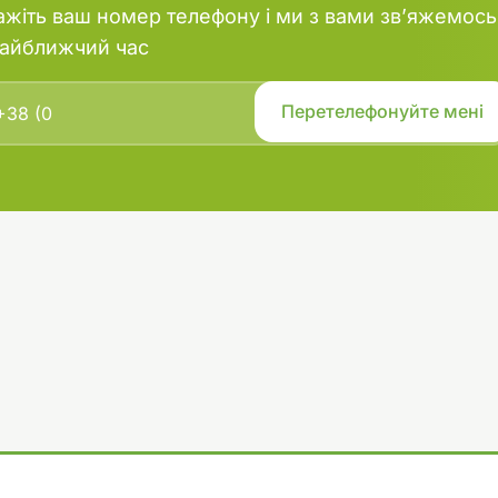
аріумі.
ажіть ваш номер телефону і ми з вами зв’яжемось
т і здоров'я рослин: Стимулює
найближчий час
т, підвищує стійкість рослин до
ащує їх колір і зовнішній вигляд.
я різних типів акваріумів: Може
ватися як у стандартних
так і в системах з рослинами, де
енсивна підживка.
астосуванні: Рідка форма добрива
ко дозувати і рівномірно
ого по воді.
:
араметрів води: Оскільки високі
ї макроелементів можуть
 надмірного росту водоростей,
ролювати рівень нітратів та
ді.
іншими добривами: В залежності
кваріумних рослин, можна
AQUAYER МАКРО+ з іншими