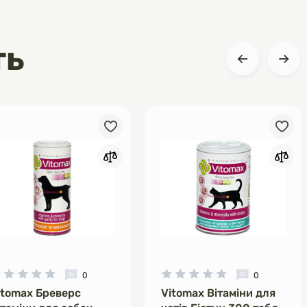
ть
0
0
itomax Бреверс
Vitomax Вітаміни для