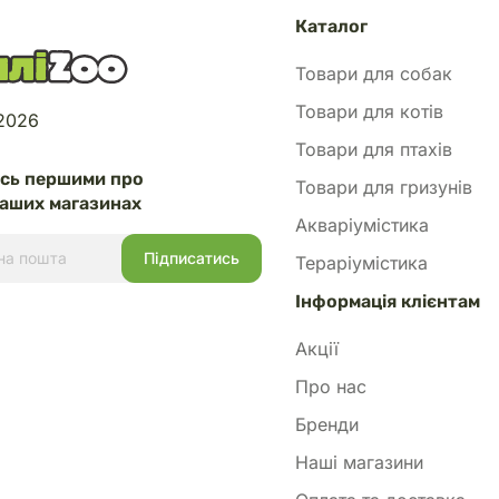
для акваріумних рослин, такими
ива, для досягнення ідеального
Каталог
ентів.
Товари для собак
е освітлення: Для найкращого
застосування добрива важливо
Товари для котів
 2026
рослинам достатнє освітлення,
важливо для поглинання поживних
Товари для птахів
есь першими про
Товари для гризунів
аших магазинах
кати передозування, оскільки
Акваріумістика
кроелементів може призвести до
Тераріумістика
оростей і погіршення якості води
Інформація клієнтам
ати тільки в акваріумах з
що потребують додаткового
Акції
Про нас
Бренди
Наші магазини