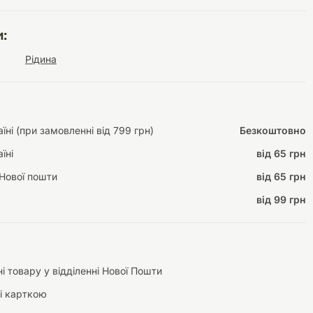
:
Рідина
Інструменти для
Домашній затишок
догляду
Освітлення
ні (при замовленні від 799 грн)
Безкоштовно
їні
від 65 грн
Нової пошти
від 65 грн
Амуніція
Автоаксесуари
Декорації
від 99 грн
і товару у відділенні Нової Пошти
і карткою