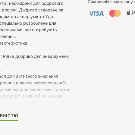
Самовивіз з магазину 
ів, необхідних для здорового
 рослин. Добриво створене за
ідомого акваріуміста Удо
спеціально розроблене для
 рослинами, що потребують
влення.
рактеристика:
: Рідке добриво для акваріумних
:
ься для активного живлення
 рослин шляхом забезпечення їх
ідними макроелементами, такими
фосфор (P), калій (K) та іншими
ечовинами.
озроблене для стимуляції росту
ВНІСТЮ
аріумах, де рівень
тів може бути недостатнім.
ідтримувати здоров’я рослин,