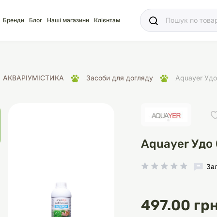
Ваш
Бренди
Блог
Наші магазини
Клієнтам
АКВАРІУМІСТИКА
Засоби для догляду
Aquayer Уд
яд
для акваріума
ріуми
Ласощі
Ласощі
Наповнювачі
Корм
Акваріуми
Корм
Aquayer Удо
За
іція
носки
суари для кліток
щі
рації
Здоров'я
Туалети та аксесуар
Здоров'я
Здоров'я
497.00 грн
ресори
Помпи