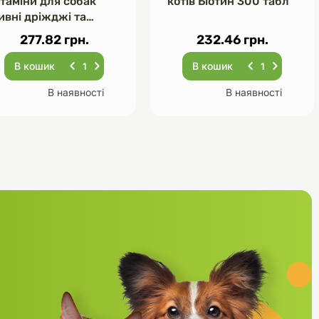
ітаміни для собак
котів Біотин 300 табл
ивні дріжджі та
асник 120 табл
277.82 грн.
232.46 грн.
В кошик
В кошик
В наявності
В наявності