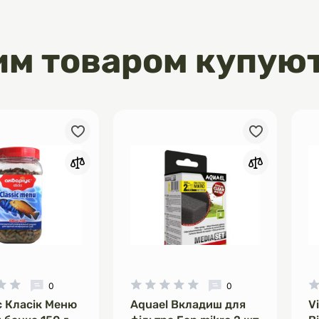
інтенсивному зростанню, гарному
звитку.
оненти:
им товаром купую
безпечує рослини необхідною
оту для формування хлорофілу,
для процесу фотосинтезу.
Важливий для розвитку кореневої
тіння та загального росту рослин.
прияє загальному здоров’ю
щує їх стійкість до стресів та
кальцій (Ca), сірка (S): Важливі
 покращення фізіологічних
ослинах.
 використання:
добрива на 10 літрів води
на вводити в акваріум щоденно
0
0
нь, в залежності від потреб
с Класік Меню
Aquael Вкладиш для
V
ня їх розвитку.