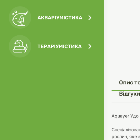
АКВАРІУМІСТИКА
Посу
Ігра
Ласо
Кліт
Філь
ТЕРАРІУМІСТИКА
Посу
Опис т
Одяг
Корм
Відгуки
Aquayer Удо
Спеціалізова
Туал
Ґрун
рослин, яке 