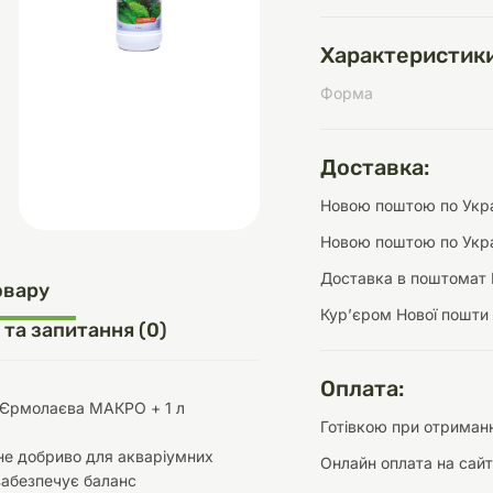
Характеристики
Форма
д
шки
щі
ки та переноски
Домашній затишок
Засоби для догляду
Наповнювачі
три
Обігрівачі
Доставка:
Новою поштою по Украї
Новою поштою по Укра
Доставка в поштомат 
д
Інструменти для
овару
Переноски
догляду
Засоби для догляду
Курʼєром Нової пошти
 та запитання (0)
Оплата:
 Єрмолаєва МАКРО + 1 л
Готівкою при отриманн
не добриво для акваріумних
Онлайн оплата на сайт
ети та аскесуари
ти
Аксесуари
забезпечує баланс