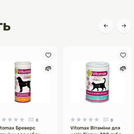
ть
0
0
itomax Бреверс
Vitomax Вітаміни для