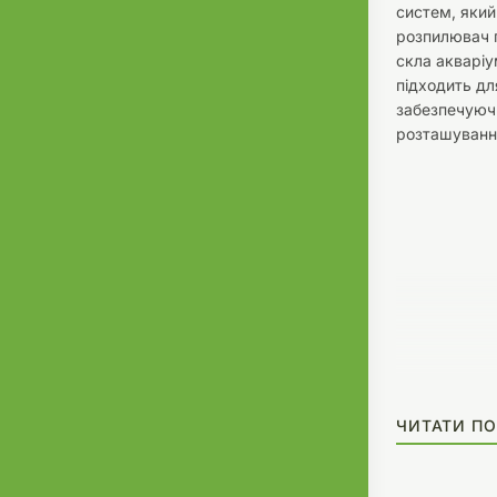
систем, який
розпилювач п
скла акваріу
підходить дл
забезпечуючи
розташування
ЧИТАТИ ПО