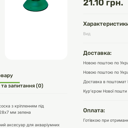
21.10 грн.
Характеристики
д
шки
щі
ки та переноски
Домашній затишок
Засоби для догляду
Наповнювачі
Вид
три
Обігрівачі
Доставка:
Новою поштою по Украї
Новою поштою по Укра
д
Інструменти для
овару
Переноски
догляду
Засоби для догляду
Доставка в поштомат 
 та запитання (0)
Курʼєром Нової пошти
оска з кріпленням під
Оплата:
28х7 мм зелена
Готівкою при отриманн
ети та аскесуари
ти
Аксесуари
ний аксесуар для акваріумних