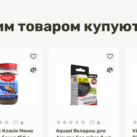
им товаром купую
0
0
с Класік Меню
Aquael Вкладиш для
V