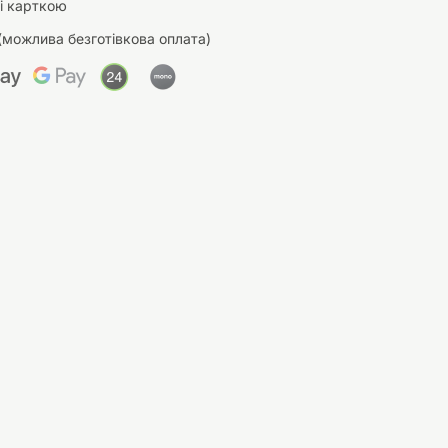
і карткою
(можлива безготівкова оплата)