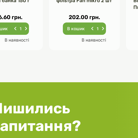
 банка 150 г
фільтра Fan mikro 2 шт
В
П
Ч
6.60 грн.
202.00 грн.
ошик
В кошик
В наявності
В наявності
Лишились
запитання?