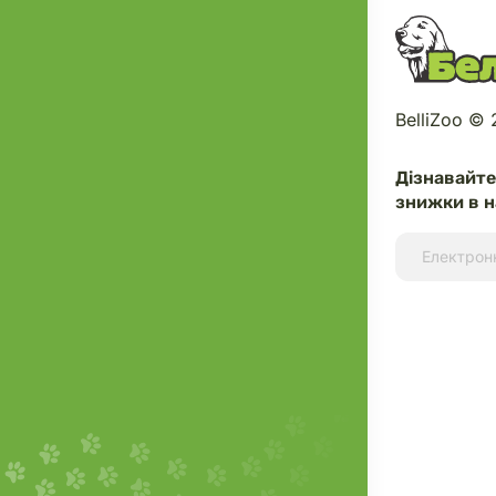
BelliZoo ©
Дізнавайт
знижки в н