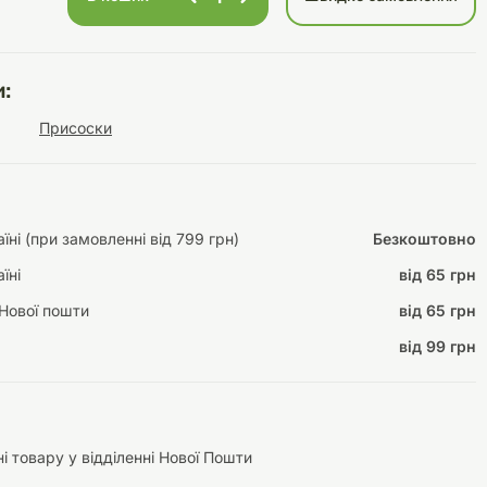
:
Інструменти для
Домашній затишок
Присоски
догляду
Освітлення
ні (при замовленні від 799 грн)
Безкоштовно
їні
від 65 грн
Амуніція
Автоаксесуари
Декорації
Нової пошти
від 65 грн
від 99 грн
і товару у відділенні Нової Пошти