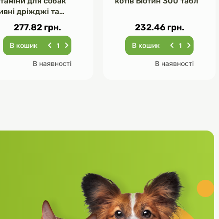
ітаміни для собак
котів Біотин 300 табл
ивні дріжджі та
асник 120 табл
277.82 грн.
232.46 грн.
В кошик
В кошик
В наявності
В наявності