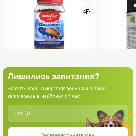
0
Акваріус Класік Меню Палички
Aquael Вкла
Лишились запитання?
банка 150 г
Fan mikro 2 
Вкажіть ваш номер телефону і ми з вами
зв’яжемось в найближчий час
В кошик
166.60 грн.
202.00 грн
В наявності