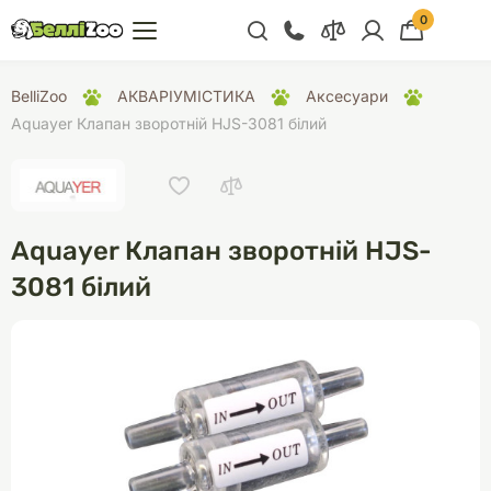
0
+38 (068) 300 91 91
BelliZoo
АКВАРІУМІСТИКА
Аксесуари
Відділ продажу
Aquayer Клапан зворотній HJS-3081 білий
+38 (093) 300 91 91
+38 (099) 300 91 91
Відділ підтримки
Aquayer Клапан зворотній HJS-
+38 (068) 479 28
3081 білий
76