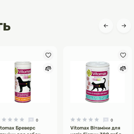
ть
0
0
itomax Бреверс
Vitomax Вітаміни для