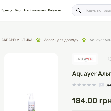
Ваш
Бренди
Блог
Наші магазини
Клієнтам
АКВАРІУМІСТИКА
Засоби для догляду
Aquayer Аль
яд
для акваріума
ріуми
Ласощі
Ласощі
Наповнювачі
Корм
Акваріуми
Корм
Aquayer Альг
За
іція
носки
суари для кліток
щі
рації
Здоров'я
Туалети та аксесуар
Здоров'я
Здоров'я
184.00 грн
ресори
Помпи