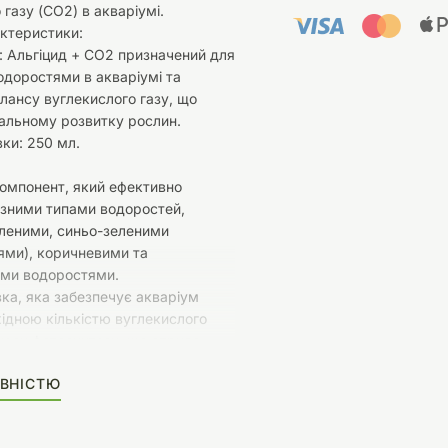
 газу (CO2) в акваріумі.
ктеристики:
 Альгіцид + СО2 призначений для
одоростями в акваріумі та
лансу вуглекислого газу, що
альному розвитку рослин.
ки: 250 мл.
омпонент, який ефективно
ізними типами водоростей,
еленими, синьо-зеленими
ями), коричневими та
ими водоростями.
ка, яка забезпечує акваріум
ідною кількістю вуглекислого
цесу фотосинтезу, що сприяє
 та покращує загальний стан
ВНІСТЮ
екосистеми.
одоростями: Застосування цього