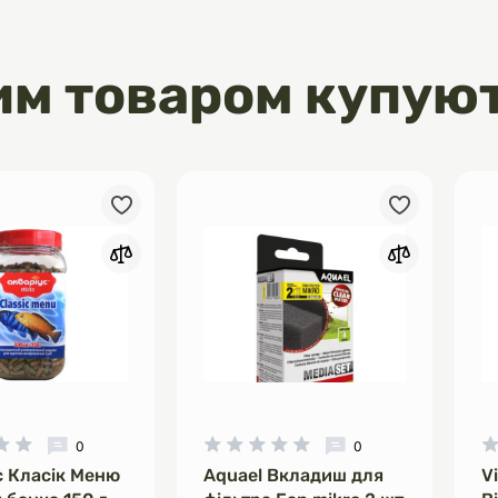
ляє швидко знизити кількість
 акваріумі, запобігаючи їх
росту.
им товаром купую
здоров'я рослин: CO2 підтримує
тосинтез у рослин, що стимулює
ращує зовнішній вигляд.
я риб і безхребетних: Препарат
 таким чином, щоб не шкодити
змам у акваріумі при
 дозуванні.
користання: Рідка форма
ко дозувати та застосовувати
истання:
 з водоростями: додавати 1 мл
води кожні 3-5 днів до повного
одоростей.
и рівня СО2: дозування залежить
их умов акваріуму (кількість
0
0
леність, об'єм води), зазвичай 1-2
с Класік Меню
Aquael Вкладиш для
V
ів води.