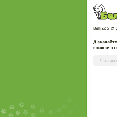
BelliZoo ©
Дізнавайт
знижки в н