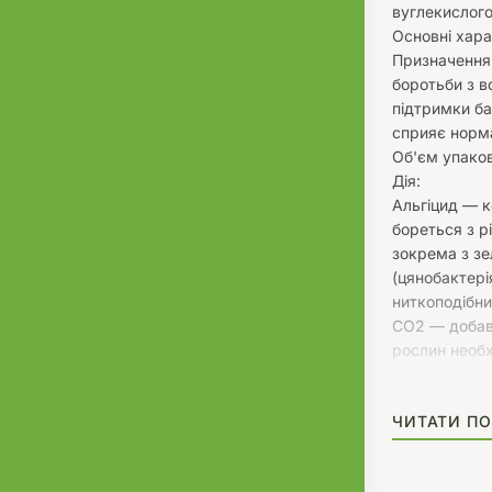
вуглекислого
Основні хара
Призначення:
боротьби з в
підтримки ба
сприяє норм
Об'єм упаков
Дія:
Альгіцид — к
бореться з р
зокрема з з
(цянобактері
ниткоподібн
СО2 — добав
рослин необх
газу для про
росту рослин
ЧИТАТИ ПО
акваріумної 
Переваги:
Боротьба з в