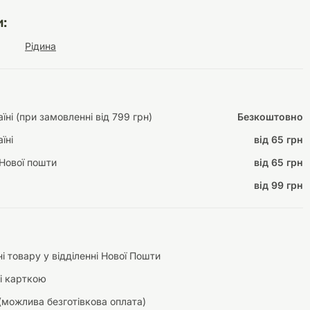
:
Рідина
Інструменти для
Домашній затишок
догляду
Освітлення
ні (при замовленні від 799 грн)
Безкоштовно
їні
від 65 грн
Нової пошти
від 65 грн
Амуніція
від 99 грн
Автоаксесуари
Декорації
і товару у відділенні Нової Пошти
і карткою
(можлива безготівкова оплата)