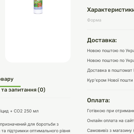
Характеристики
Форма
д
шки
щі
ки та переноски
Домашній затишок
Засоби для догляду
Наповнювачі
три
Обігрівачі
Доставка:
Новою поштою по Украї
Новою поштою по Укра
Доставка в поштомат 
д
Інструменти для
овару
Курʼєром Нової пошти
Переноски
догляду
Засоби для догляду
 та запитання (0)
Оплата:
Готівкою при отриманн
гіцид + СО2 250 мл
Онлайн оплата на сайт
, призначений для боротьби з
ети та аскесуари
ти
Аксесуари
Самовивіз з магазину 
та підтримки оптимального рівня