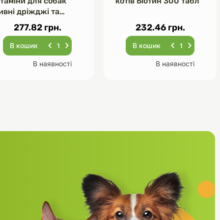
ітаміни для собак
котів Біотин 300 табл
ивні дріжджі та
асник 120 табл
277.82 грн.
232.46 грн.
В кошик
В кошик
В наявності
В наявності