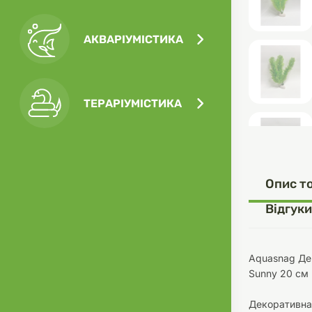
АКВАРІУМІСТИКА
Посу
Ігра
Ласо
Кліт
Філь
ТЕРАРІУМІСТИКА
Посу
Опис т
Одяг
Корм
Відгуки
Aquasnag Де
Sunny 20 см
Туал
Ґрун
Декоративна