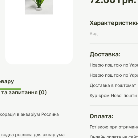
72.00 грн.
Характеристики
д
шки
щі
ки та переноски
Домашній затишок
Засоби для догляду
Наповнювачі
Вид
три
Обігрівачі
Доставка:
Новою поштою по Украї
Новою поштою по Укра
д
Інструменти для
овару
Доставка в поштомат 
Переноски
догляду
Засоби для догляду
 та запитання (0)
Курʼєром Нової пошти
корація в акваріум Рослина
Оплата:
Готівкою при отриманн
ети та аскесуари
ти
Аксесуари
 водна рослина для акваріума
Онлайн оплата на сайт