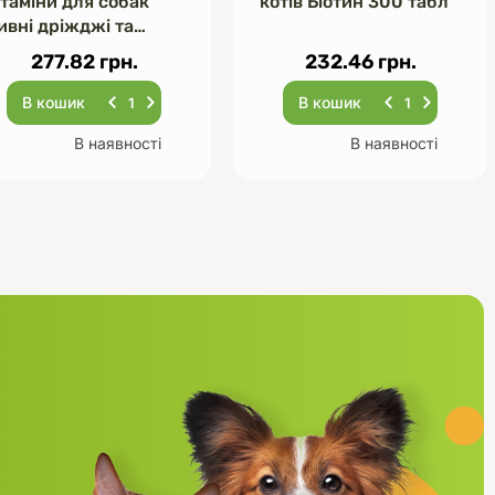
ітаміни для собак
котів Біотин 300 табл
ивні дріжджі та
асник 120 табл
277.82 грн.
232.46 грн.
В кошик
В кошик
В наявності
В наявності