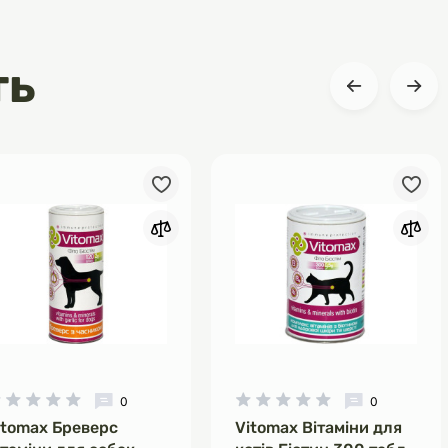
ть
0
0
itomax Бреверс
Vitomax Вітаміни для