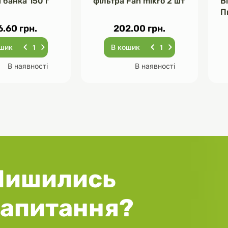
 банка 150 г
фільтра Fan mikro 2 шт
В
П
Ч
6.60 грн.
202.00 грн.
ошик
В кошик
В наявності
В наявності
Лишились
запитання?