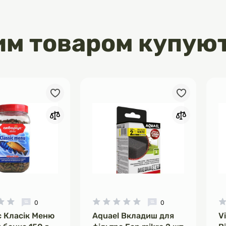
им товаром купую
0
0
с Класік Меню
Aquael Вкладиш для
V