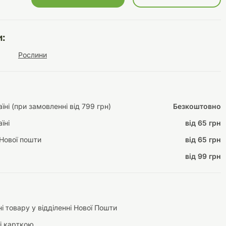
:
Інструменти для
Домашній затишок
Рослини
догляду
Освітлення
ні (при замовленні від 799 грн)
Безкоштовно
їні
від 65 грн
Амуніція
Нової пошти
від 65 грн
Автоаксесуари
Декорації
від 99 грн
і товару у відділенні Нової Пошти
і карткою