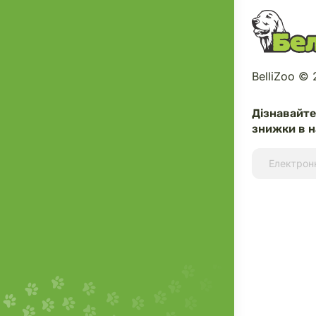
BelliZoo ©
Дізнавайт
знижки в н