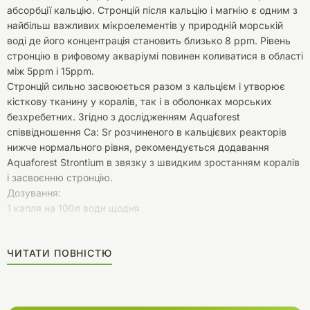
абсорбції кальцію. Стронцій після кальцію і магнію є одним з
найбільш важливих мікроелементів у природній морській
воді де його концентрація становить близько 8 ppm. Рівень
стронцію в рифовому акваріумі повинен коливатися в області
між 5ppm і 15ppm.
Стронцій сильно засвоюється разом з кальцієм і утворює
кісткову тканину у коралів, так і в оболонках морських
безхребетних. Згідно з дослідженням Aquaforest
співвідношення Ca: Sr розчиненого в кальцієвих реакторів
нижче нормального рівня, рекомендується додавання
Aquaforest Strontium в звязку з швидким зростанням коралів
і засвоєнню стронцію.
Дозування:
1 капля на 100л води щодня
1 мл стронція (~ 15 капель) підвищує його рівень на 1,09 ppm.
в 100л води
ЧИТАТИ ПОВНІСТЮ