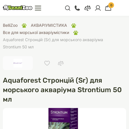
0
+38 (068) 300 91 91
BelliZoo
АКВАРІУМІСТИКА
Відділ продажу
Все для морської акваріумістики
Aquaforest Стронцій (Sr) для морського акваріума
+38 (093) 300 91 91
Strontium 50 мл
+38 (099) 300 91 91
Відділ підтримки
+38 (068) 479 28
76
Aquaforest Стронцій (Sr) для
морського акваріума Strontium 50
мл