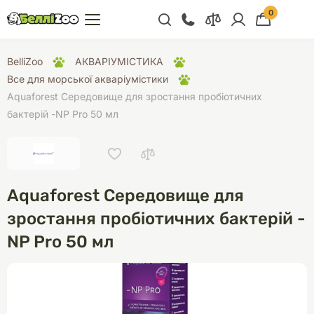
0
+38 (068) 300 91 91
BelliZoo
АКВАРІУМІСТИКА
Відділ продажу
Все для морської акваріумістики
Aquaforest Середовище для зростання пробіотичних
+38 (093) 300 91 91
бактерій -NP Pro 50 мл
+38 (099) 300 91 91
Відділ підтримки
+38 (068) 479 28
76
Aquaforest Середовище для
зростання пробіотичних бактерій -
NP Pro 50 мл