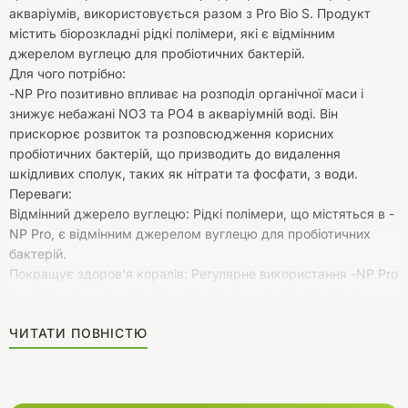
акваріумів, використовується разом з Pro Bio S. Продукт
містить біорозкладні рідкі полімери, які є відмінним
джерелом вуглецю для пробіотичних бактерій.
Для чого потрібно:
-NP Pro позитивно впливає на розподіл органічної маси і
знижує небажані NO3 та PO4 в акваріумній воді. Він
прискорює розвиток та розповсюдження корисних
пробіотичних бактерій, що призводить до видалення
шкідливих сполук, таких як нітрати та фосфати, з води.
Переваги:
Відмінний джерело вуглецю: Рідкі полімери, що містяться в -
NP Pro, є відмінним джерелом вуглецю для пробіотичних
бактерій.
Покращує здоров'я коралів: Регулярне використання -NP Pro
дозволяє знизити кількість нітрату до невиявного рівня,
забезпечуючи коралам оптимальні умови для життя та
ЧИТАТИ ПОВНІСТЮ
відмінне забарвлення.
Зменшує розвиток небажаних водоростей і ціанобактерій:
Використання -NP Pro особливо рекомендується при
діагностуванні високих значень обох сполук.