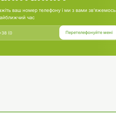
і служать природним харчуванням
ажіть ваш номер телефону і ми з вами зв’яжемось
найближчий час