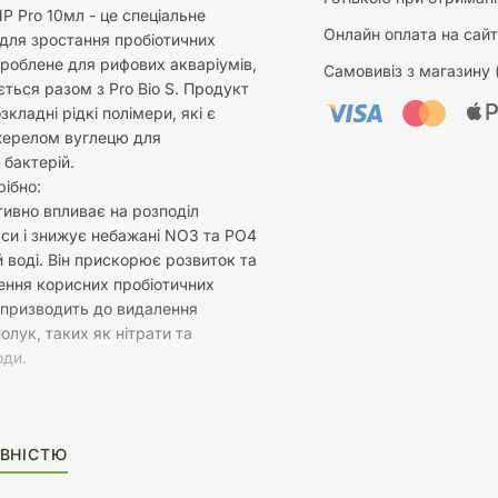
NP Pro 10мл - це спеціальне
Онлайн оплата на сайт
для зростання пробіотичних
зроблене для рифових акваріумів,
Самовивіз з магазину 
ться разом з Pro Bio S. Продукт
зкладні рідкі полімери, які є
жерелом вуглецю для
 бактерій.
рібно:
тивно впливає на розподіл
аси і знижує небажані NO3 та PO4
й воді. Він прискорює розвиток та
ння корисних пробіотичних
 призводить до видалення
олук, таких як нітрати та
оди.
ерело вуглецю: Рідкі полімери,
 в -NP Pro, є відмінним джерелом
ВНІСТЮ
пробіотичних бактерій.
ров'я коралів: Регулярне