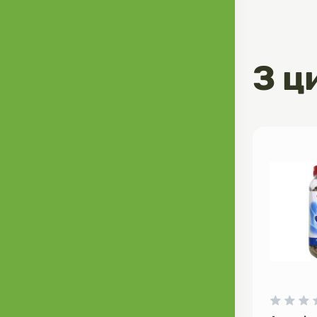
використання
кількість ніт
забезпечуюч
життя та від
З ц
Зменшує роз
ціанобактері
рекомендуєть
значень обох
Як користува
Дозування: 1
(1 мл ~ 15 к
використовува
Після відкри
якщо темпер
Характерист
Застосування
Об'єм: 10 мл
Тип: Середо
бактерій
Склад: Біоро
0
0
Додаткові вк