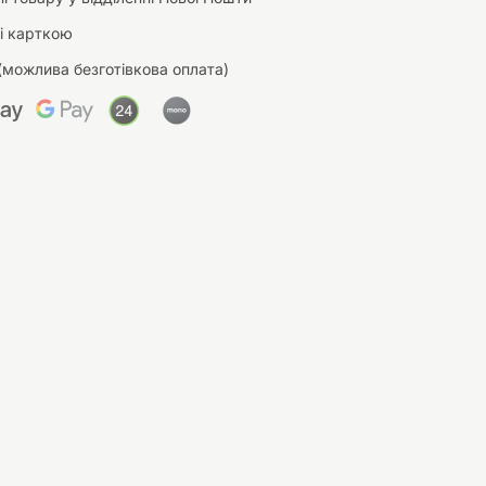
і карткою
(можлива безготівкова оплата)