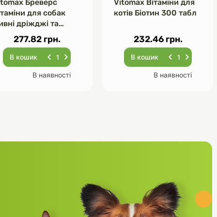
itomax Бреверс
Vitomax Вітаміни для
ітаміни для собак
котів Біотин 300 табл
ивні дріжджі та
асник 120 табл
277.82 грн.
232.46 грн.
В кошик
В кошик
В наявності
В наявності