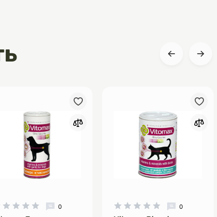
ть
0
0