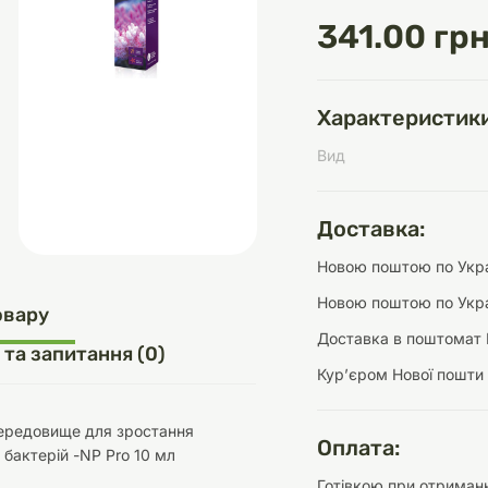
341.00 грн
д
шки
щі
ки та переноски
Домашній затишок
Засоби для догляду
Наповнювачі
Характеристики
три
Обігрівачі
Вид
Доставка:
Новою поштою по Украї
д
Інструменти для
Новою поштою по Укра
Переноски
догляду
Засоби для догляду
овару
Доставка в поштомат 
 та запитання (0)
Курʼєром Нової пошти
Середовище для зростання
Оплата:
 бактерій -NP Pro 10 мл
ети та аскесуари
ти
Аксесуари
Готівкою при отриманн