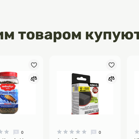
 -NP Pro дозволяє знизити
рату до невиявного рівня,
и коралам оптимальні умови для
мінне забарвлення.
им товаром купую
виток небажаних водоростей і
й: Використання -NP Pro особливо
ся при діагностуванні високих
 сполук.
тись:
 крапля на 100 літрів води щодня
рапель). Рекомендується
ти в рівних дозах з Pro Bio S.
ття зберігати в холодильнику,
атура перевищує 24°C.
ики:
: морські акваріуми
вище для зростання пробіотичних
зкладні рідкі полімери
0
0
азівки: