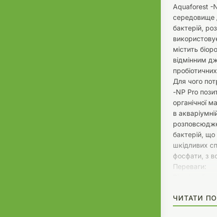
Aquaforest -
середовище 
бактерій, ро
використовує
містить біоро
відмінним д
пробіотичних
Для чого пот
-NP Pro пози
органічної м
в акваріумні
розповсюдже
бактерій, що
шкідливих сп
фосфати, з в
Переваги:
Відмінний дж
що містяться
ЧИТАТИ ПО
вуглецю для 
Покращує здо