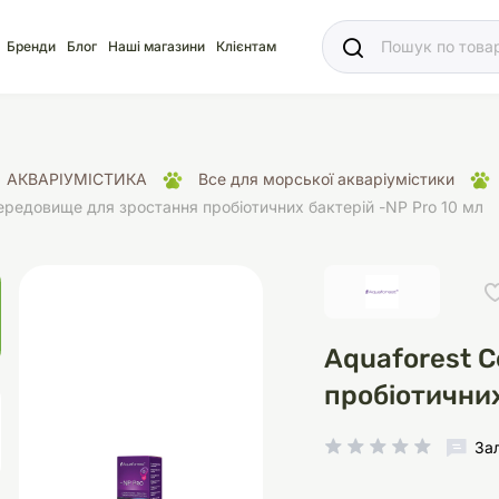
Ваш
Бренди
Блог
Наші магазини
Клієнтам
АКВАРІУМІСТИКА
Все для морської акваріумістики
ередовище для зростання пробіотичних бактерій -NP Pro 10 мл
яд
для акваріума
ріуми
Ласощі
Ласощі
Наповнювачі
Корм
Акваріуми
Корм
Aquaforest 
пробіотичних
іція
носки
суари для кліток
щі
рації
Здоров'я
Туалети та аксесуар
Здоров'я
Здоров'я
За
ресори
Помпи