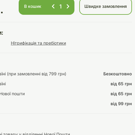
В кошик
Швидке замовлення
.
Інструменти для
Домашній затишок
:
догляду
Освітлення
Нітрифікація та пребіотики
ні (при замовленні від 799 грн)
Безкоштовно
Амуніція
їні
від 65 грн
Автоаксесуари
Декорації
Нової пошти
від 65 грн
від 99 грн
і товару у відділенні Нової Пошти