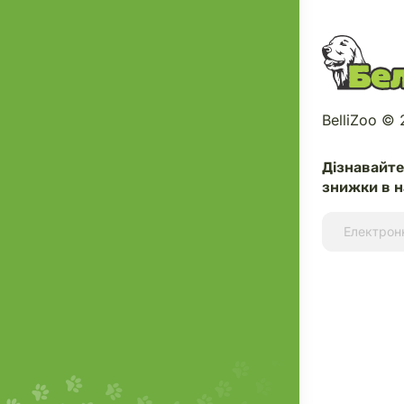
BelliZoo ©
Дізнавайт
знижки в н