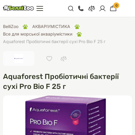
0
+38 (068) 300 91 91
BelliZoo
АКВАРІУМІСТИКА
Відділ продажу
Все для морської акваріумістики
Aquaforest Пробіотичні бактерії сухі Pro Bio F 25 г
+38 (093) 300 91 91
+38 (099) 300 91 91
Відділ підтримки
Aquaforest Пробіотичні бактерії
+38 (068) 479 28
76
сухі Pro Bio F 25 г