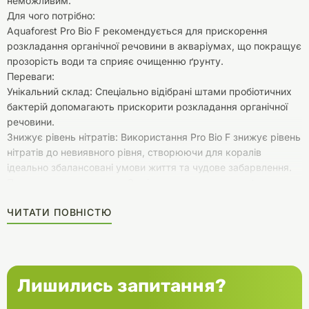
неможливим.
Для чого потрібно:
Aquaforest Pro Bio F рекомендується для прискорення
розкладання органічної речовини в акваріумах, що покращує
прозорість води та сприяє очищенню ґрунту.
Переваги:
Унікальний склад: Спеціально відібрані штами пробіотичних
бактерій допомагають прискорити розкладання органічної
речовини.
Знижує рівень нітратів: Використання Pro Bio F знижує рівень
нітратів до невиявного рівня, створюючи для коралів
ідеально збалансовані умови життя та чудове забарвлення.
Покращує чистоту води: Суміш сприяє очищенню ґрунту та
покращує прозорість води в акваріумі.
ЧИТАТИ ПОВНІСТЮ
Як користуватись:
Дозування: 1 ложка на 100 л води щодня. Продукт
призначений тільки для використання в акваріумі.
Характеристики:
Виробник: Aquaforest
Лишились запитання?
Вага: 25г
Тип: Поживна суміш для пробіотичних бактерій