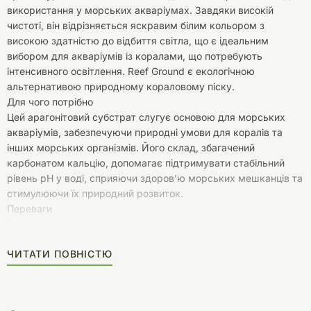
використання у морських акваріумах. Завдяки високій
чистоті, він відрізняється яскравим білим кольором з
високою здатністю до відбиття світла, що є ідеальним
вибором для акваріумів із коралами, що потребують
інтенсивного освітлення. Reef Ground є екологічною
альтернативою природному кораловому піску.
Для чого потрібно
Цей арагонітовий субстрат слугує основою для морських
акваріумів, забезпечуючи природні умови для коралів та
інших морських організмів. Його склад, збагачений
карбонатом кальцію, допомагає підтримувати стабільний
рівень pH у воді, сприяючи здоров’ю морських мешканців та
стимулюючи їх природний розвиток.
Переваги
Висока чистота: Забезпечує ідеальні умови для морських
мешканців, зокрема коралів, завдяки чистоті 99,2%
ЧИТАТИ ПОВНІСТЮ
карбонату кальцію (CaCO3).
Яскравий білий колір: Підвищена відбивна здатність світла,
що особливо важливо для світлолюбних коралів.
Екологічна альтернатива: Захищає довкілля, замінюючи