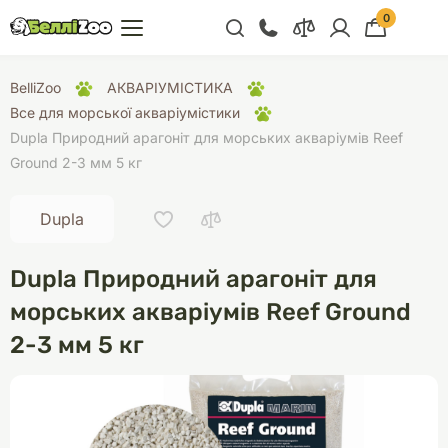
0
+38 (068) 300 91 91
BelliZoo
АКВАРІУМІСТИКА
Відділ продажу
Все для морської акваріумістики
Dupla Природний арагоніт для морських акваріумів Reef
+38 (093) 300 91 91
Ground 2-3 мм 5 кг
+38 (099) 300 91 91
Відділ підтримки
Dupla
+38 (068) 479 28
76
Dupla Природний арагоніт для
морських акваріумів Reef Ground
2-3 мм 5 кг