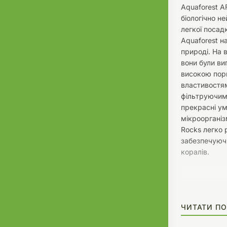
Aquaforest A
біологічно не
легкої посад
Aquaforest н
природі. На 
вони були виг
високою пори
властивостям
фільтруючим
прекрасні у
мікроорганіз
Rocks легко 
забезпечуюч
коралів.
ЧИТАТИ ПО