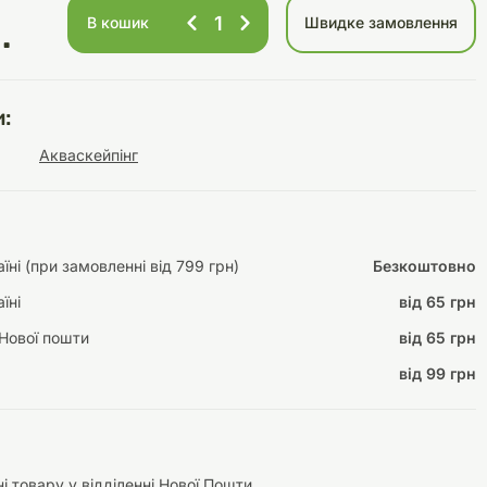
В кошик
Швидке замовлення
.
Інструменти для
Домашній затишок
:
догляду
Освітлення
Акваскейпінг
ні (при замовленні від 799 грн)
Безкоштовно
Амуніція
їні
від 65 грн
Автоаксесуари
Декорації
Нової пошти
від 65 грн
від 99 грн
і товару у відділенні Нової Пошти