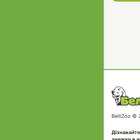
BelliZoo ©
Дізнавайт
знижки в н