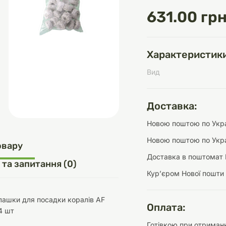
631.00 грн
д
шки
щі
ки та переноски
Домашній затишок
Засоби для догляду
Наповнювачі
Характеристики
три
Обігрівачі
Вид
Доставка:
Новою поштою по Украї
д
Інструменти для
Новою поштою по Укра
Переноски
догляду
Засоби для догляду
овару
Доставка в поштомат 
 та запитання (0)
Курʼєром Нової пошти
лашки для посадки коралів AF
Оплата:
4 шт
ети та аскесуари
ти
Аксесуари
Готівкою при отриманн