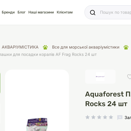
Ваш
Бренди
Блог
Наші магазини
Клієнтам
АКВАРІУМІСТИКА
Все для морської акваріумістики
лашки для посадки коралів AF Frag Rocks 24 шт
яд
для акваріума
ріуми
Ласощі
Ласощі
Наповнювачі
Корм
Акваріуми
Корм
Aquaforest П
Rocks 24 шт
іція
носки
суари для кліток
щі
рації
Здоров'я
Туалети та аксесуар
Здоров'я
Здоров'я
За
ресори
Помпи