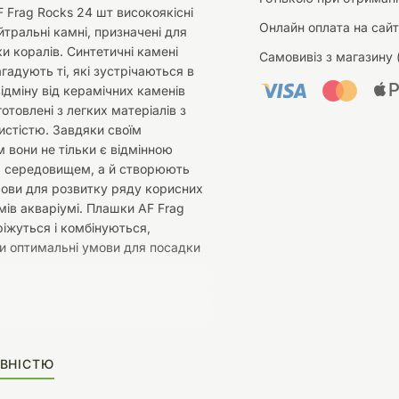
F Frag Rocks 24 шт високоякісні
Онлайн оплата на сайт
йтральні камні, призначені для
ки коралів. Синтетичні камені
Самовивіз з магазину 
агадують ті, які зустрічаються в
відміну від керамічних каменів
отовлені з легких матеріалів з
стістю. Завдяки своїм
 вони не тільки є відмінною
 середовищем, а й створюють
мови для розвитку ряду корисних
мів акваріумі. Плашки AF Frag
ріжуться і комбінуються,
и оптимальні умови для посадки
ВНІСТЮ