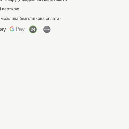
і карткою
(можлива безготівкова оплата)