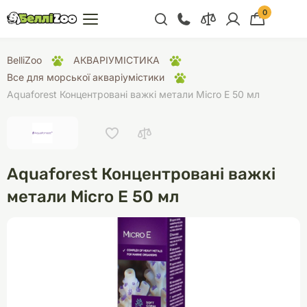
0
+38 (068) 300 91 91
BelliZoo
АКВАРІУМІСТИКА
Відділ продажу
Все для морської акваріумістики
Aquaforest Концентровані важкі метали Micro E 50 мл
+38 (093) 300 91 91
+38 (099) 300 91 91
Відділ підтримки
Aquaforest Концентровані важкі
+38 (068) 479 28
76
метали Micro E 50 мл