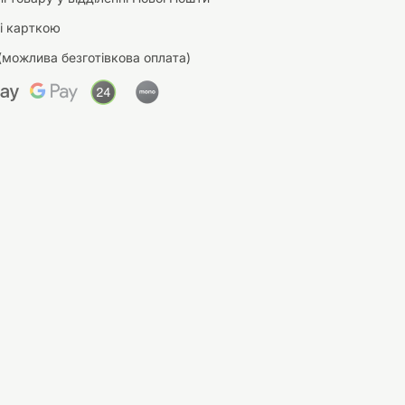
і карткою
(можлива безготівкова оплата)