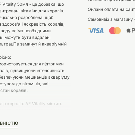
 Vitality 50мл - це добавка, що
Онлайн оплата на сайт
ентровані вітаміни для коралів.
еціально розроблена, щоб
Самовивіз з магазину 
 здоров'я і яскравість коралів,
воду всіма необхідними
які можуть бути видалені
ьтрації в замкнутій акваріумній
рібно:
використовується для підтримки
алів, підвищуючи інтенсивність
абезпечуючи мешканців акваріуму
тупом до вітамінів, які
стан коралів.
р коралів: AF Vitality містить
рмулу, що базується на вітамінах
розроблена для досягнення
ВНІСТЮ
абарвлення коралів.
ітаміни: Продукт містить вітаміни