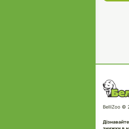
BelliZoo ©
Дізнавайт
знижки в н