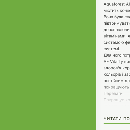
Aquaforest AF
містить конц
Вона була сп
підтримувати
доповнюючи 
вітамінами, 
системою філ
системі.
Для чого пот
AF Vitality 
здоров'я кор
кольорів і з
постійним дос
покращують 
Переваги:
Покращує колі
унікальну фо
групи B, що 
ЧИТАТИ ПО
найкращого з
Багатий на в