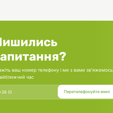
, B12, C, D3, E та K3, що допомагає
тимальне середовище зі
 параметрами для розвитку
тись:
 крапля на 100 літрів води один
 після вимкнення світла. Не
Лишились
е змішувати з іншими
 одному контейнері. Після
ерігати в холодильнику, якщо
запитання?
 перевищує 24°C.
ики:
ажіть ваш номер телефону і ми з вами зв’яжемось
, що містить вітаміни для коралів
найближчий час
іни