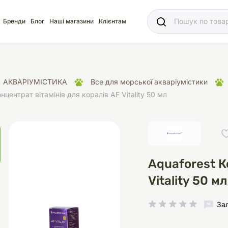
Ваш
Бренди
Блог
Наші магазини
Клієнтам
АКВАРІУМІСТИКА
Все для морської акваріумістики
нцентрат вітамінів для коралів AF Vitality 50 мл
яд
для акваріума
ріуми
Ласощі
Ласощі
Наповнювачі
Корм
Акваріуми
Корм
Aquaforest К
Vitality 50 мл
іція
носки
суари для кліток
щі
рації
Здоров'я
Туалети та аксесуар
Здоров'я
Здоров'я
За
ресори
Помпи