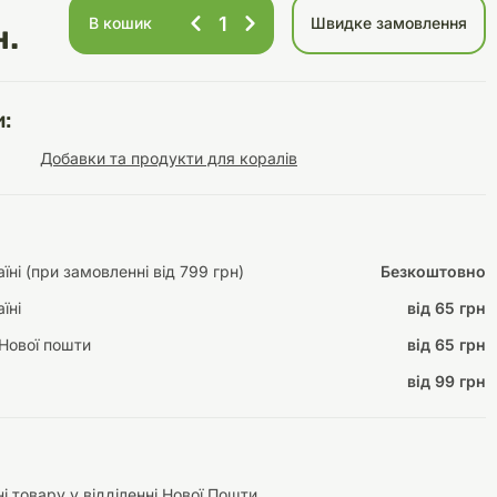
В кошик
Швидке замовлення
н.
Інструменти для
Домашній затишок
:
догляду
Освітлення
Добавки та продукти для коралів
ні (при замовленні від 799 грн)
Безкоштовно
Амуніція
їні
від 65 грн
Автоаксесуари
Декорації
Нової пошти
від 65 грн
від 99 грн
і товару у відділенні Нової Пошти