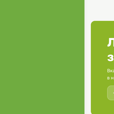
A, B1, B2, B6
створити оп
стабільними
коралів.
Як користува
Дозування: 1
раз в два дні
розводити. Н
продуктами в
відкриття зб
температура
Характерист
Об'єм: 50 мл
Вк
Тип: Добавка
в 
Склад: Вітам