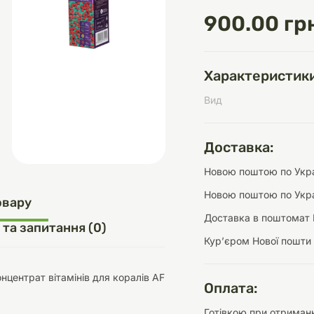
900.00 гр
д
шки
щі
ки та переноски
Домашній затишок
Засоби для догляду
Наповнювачі
Характеристики
три
Обігрівачі
Вид
Доставка:
Новою поштою по Украї
д
Інструменти для
Новою поштою по Укра
Переноски
догляду
Засоби для догляду
овару
Доставка в поштомат 
 та запитання (0)
Курʼєром Нової пошти
онцентрат вітамінів для коралів AF
Оплата:
ети та аскесуари
ти
Аксесуари
Готівкою при отриманн