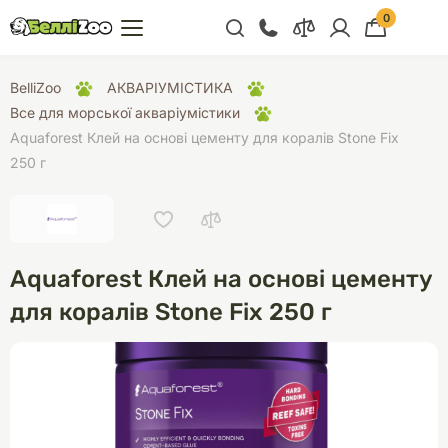
0
+38 (068) 300 91 91
BelliZoo
АКВАРІУМІСТИКА
Відділ продажу
Все для морської акваріумістики
Aquaforest Клей на основі цементу для коралів Stone Fix
+38 (093) 300 91 91
250 г
+38 (099) 300 91 91
Відділ підтримки
+38 (068) 479 28
76
Aquaforest Клей на основі цементу
для коралів Stone Fix 250 г