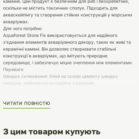
каміння. Цей продукт є безпечним для риб і безхребетних,
оскільки не містить токсичних сполук. Підходить для
акваскейпінгу та створення стійких конструкцій у морських
акваріумах.
Для чого потрібно
Aquaforest Stone Fix використовується для надійного
з'єднання елементів акваріумного декору, таких як живі та
керамічні камені. Він дозволяє створювати стабільні
конструкції в акваріумах, що імітують природне
середовище, і забезпечує міцне зчеплення між елементами.
Переваги
Швидке склеювання: Клей на основі цементу швидко
твердне, забезпечуючи надійне з'єднання.
Безпечність для акваріумних мешканців: Не містить
шкідливих хімічних речовин, що робить його безпечним для
ЧИТАТИ ПОВНІСТЮ
риб та безхребетних.
Універсальність: Підходить для використання з різними
типами акваріумного каміння — як живого, так і штучного.
Легкість у використанні: Простий процес підготовки та
З цим товаром купують
нанесення клею.
Як користуватись