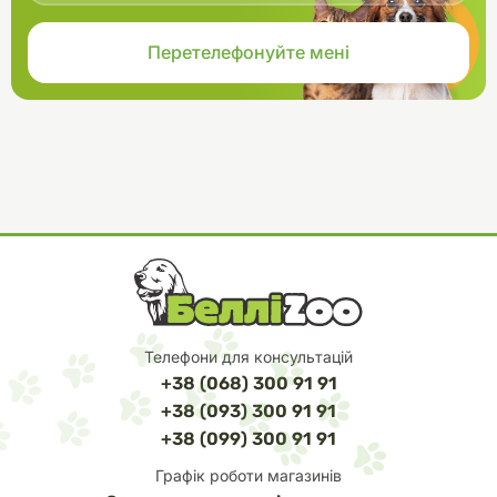
Зберігайте клей в оригінальній упаковці у прохолодному,
сухому місці.
Характеристики
Склад: портландцемент.
Маса: 250г.
Пропорція для змішування: 50 мл води на 100 г клею.
Час висихання: 15 хвилин.
Можливе підвищення pH при використанні великої кількості
клею.
Aquaforest Stone Fix забезпечує міцне та довговічне
з'єднання акваріумних конструкцій, що дозволяє легко
створювати індивідуальні декорації у вашому підводному
світі.
Телефони для консультацій
+38 (068) 300 91 91
+38 (093) 300 91 91
+38 (099) 300 91 91
Графік роботи магазинів