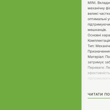
MINI. Вклад
механічну ф
великі частк
оптимальні ум
підтримуючи
мешканців.
Основні хара
Комплектація
Тип: Механіч
Призначення:
Матеріал: По
затримує заб
Переваги: Л
ефективність
підтримувати
акваріума.
ЧИТАТИ ПО