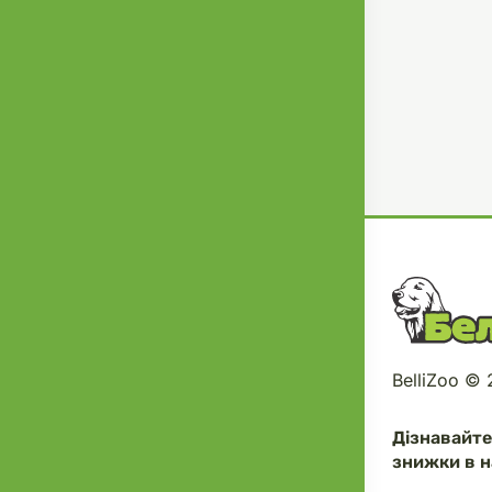
BelliZoo ©
Дізнавайт
знижки в н