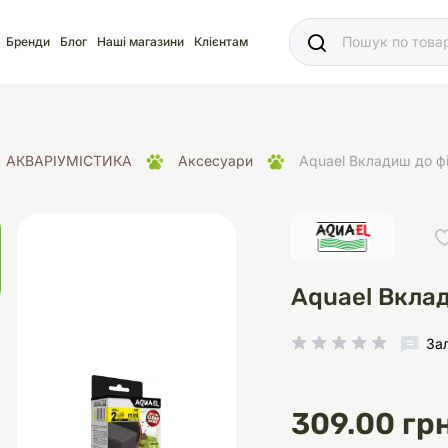
Ваш
Бренди
Блог
Наші магазини
Клієнтам
АКВАРІУМІСТИКА
Аксесуари
Aquael Вкладиш до ф
яд
для акваріума
ріуми
Ласощі
Ласощі
Наповнювачі
Корм
Акваріуми
Корм
Aquael Вклад
За
іція
носки
суари для кліток
щі
рації
Здоров'я
Туалети та аксесуар
Здоров'я
Здоров'я
309.00 грн
ресори
Помпи