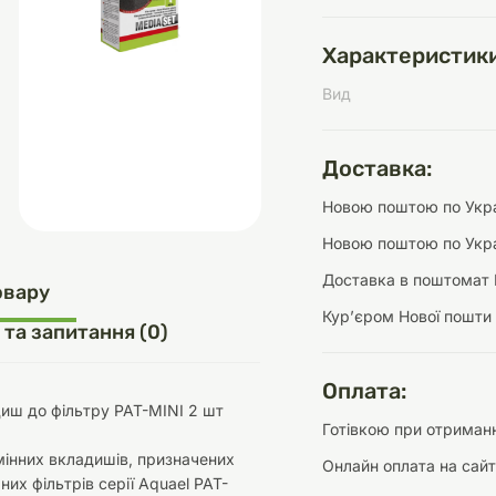
Характеристики
Вид
д
шки
щі
ки та переноски
Домашній затишок
Засоби для догляду
Наповнювачі
три
Обігрівачі
Доставка:
Новою поштою по Украї
Новою поштою по Укра
Доставка в поштомат 
д
Інструменти для
овару
Переноски
догляду
Засоби для догляду
Курʼєром Нової пошти
 та запитання (0)
Оплата:
иш до фільтру PAT-MINI 2 шт
Готівкою при отриманн
інних вкладишів, призначених
Онлайн оплата на сайт
ети та аскесуари
ти
Аксесуари
них фільтрів серії Aquael PAT-