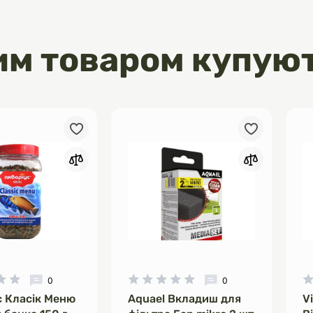
им товаром купую
0
0
с Класік Меню
Aquael Вкладиш для
V