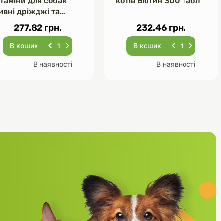
ітаміни для собак
котів Біотин 300 табл
ивні дріжджі та
асник 120 табл
277.82 грн.
232.46 грн.
В кошик
В кошик
В наявності
В наявності