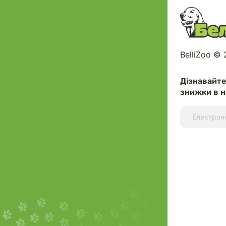
BelliZoo ©
Дізнавайт
знижки в н