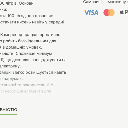
Самовивіз з магазину 
00 літрів. Основні
ики:
ть: 100 л/год, що дозволяє
стачати кисень навіть у середні
: Компресор працює практично
 робить його ідеальним для
я в домашніх умовах.
ивність: Споживає мінімум
ії, що дозволяє заощаджувати на
електрику.
зміри: Легко розміщується навіть
акваріумах.
становці та використанні: У
всі необхідні елементи для
.
ВНІСТЮ