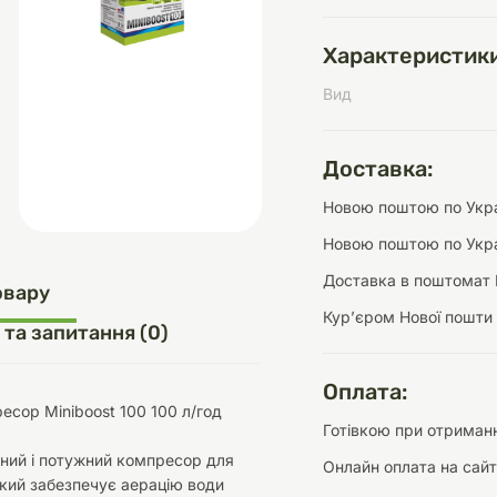
Характеристики
Вид
д
шки
щі
ки та переноски
Домашній затишок
Засоби для догляду
Наповнювачі
три
Обігрівачі
Доставка:
Новою поштою по Украї
Новою поштою по Укра
Доставка в поштомат 
д
Інструменти для
овару
Переноски
догляду
Засоби для догляду
Курʼєром Нової пошти
 та запитання (0)
Оплата:
есор Miniboost 100 100 л/год
Готівкою при отриманн
ний і потужний компресор для
Онлайн оплата на сайт
ети та аскесуари
ти
Аксесуари
який забезпечує аерацію води