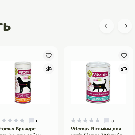
ть
0
0
itomax Бреверс
Vitomax Вітаміни для