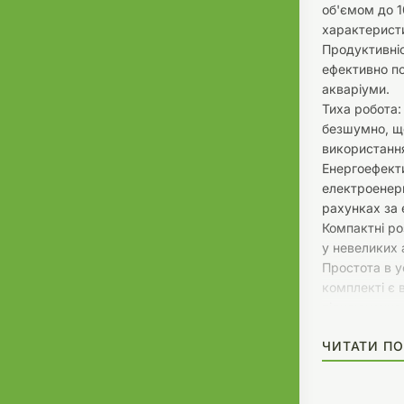
об'ємом до 1
характерист
Продуктивніс
ефективно по
акваріуми.
Тиха робота
безшумно, що
використанн
Енергоефект
електроенерг
рахунках за 
Компактні ро
у невеликих 
Простота в у
комплекті є 
підключення
ЧИТАТИ ПО