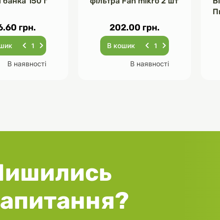
 банка 150 г
фільтра Fan mikro 2 шт
В
П
Ч
6.60 грн.
202.00 грн.
ошик
В кошик
В наявності
В наявності
Лишились
запитання?