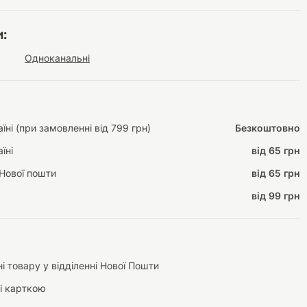
:
Одноканальні
Інструменти для
Домашній затишок
догляду
Освітлення
ні (при замовленні від 799 грн)
Безкоштовно
їні
від 65 грн
Нової пошти
від 65 грн
Амуніція
Автоаксесуари
Декорації
від 99 грн
і товару у відділенні Нової Пошти
і карткою