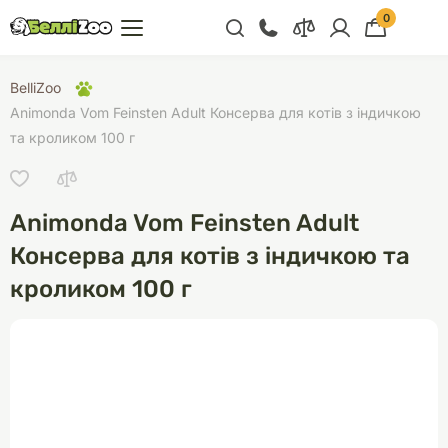
0
+38 (068) 300 91 91
BelliZoo
Відділ продажу
Animonda Vom Feinsten Adult Консерва для котів з індичкою
та кроликом 100 г
+38 (093) 300 91 91
+38 (099) 300 91 91
Відділ підтримки
Animonda Vom Feinsten Adult
+38 (068) 479 28
Консерва для котів з індичкою та
76
кроликом 100 г