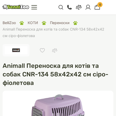
0
+38 (068) 300 91 91
BelliZoo
КОТИ
Переноски
Відділ продажу
Animall Переноска для котів та собак CNR-134 58х42х42
см сіро-фіолетова
+38 (093) 300 91 91
+38 (099) 300 91 91
Відділ підтримки
Animall Переноска для котів та
+38 (068) 479 28
76
собак CNR-134 58х42х42 см сіро-
фіолетова