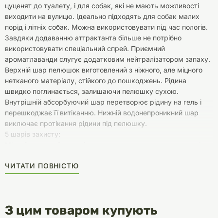
цуценят до туалету, і для собак, які не мають можливості
виходити на вулицю. Ідеально підходять для собак малих
порід і літніх собак. Можна використовувати під час пологів.
Завдяки додаванню аттрактанта більше не потрібно
використовувати спеціальний спрей. Приємний
ароматлаванди слугує додатковим нейтралізатором запаху.
Верхній шар пелюшок виготовлений з ніжного, але міцного
нетканого матеріалу, стійкого до пошкоджень. Рідина
швидко поглинається, залишаючи пелюшку сухою.
Внутрішній абсорбуючий шар перетворює рідину на гель і
перешкоджає її витіканню. Нижній водонепроникний шар
виключає протікання рідини під пелюшку.
5 шарів захисту:
Міцний нетканий матеріал, сеча швидко просочується крізь
нього;
ЧИТАТИ ПОВНІСТЮ
Абсорбуюча тканина з додаванням аттрактанта;
Абсорбуючий полімер, перетворює рідину на гель;
Абсорбуюча тканина з нейтралізатором запаху;
Захист підлоги - водонепроникна плівка з липкими мітками
З цим товаром купують
на звороті.