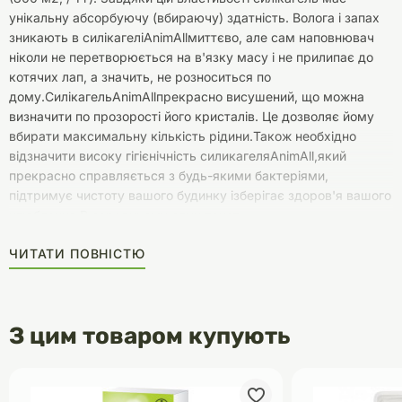
унікальну абсорбуючу (вбираючу) здатність. Волога і запах
зникають в силікагеліAnimAllмиттєво, але сам наповнювач
ніколи не перетворюється на в'язку масу і не прилипає до
котячих лап, а значить, не розноситься по
дому.СилікагельAnimAllпрекрасно висушений, що можна
визначити по прозорості його кристалів. Це дозволяє йому
вбирати максимальну кількість рідини.Також необхідно
відзначити високу гігієнічність силикагеляAnimAll,який
прекрасно справляється з будь-якими бактеріями,
підтримує чистоту вашого будинку ізберігає здоров'я вашого
улюбленця.В середньому один пакет
наповнювачаAnimAllрозрахований на один місяць для однієї
ЧИТАТИ ПОВНІСТЮ
кішки. На цей час ви забуваєте про неприємний запах і зайві
клопоти по догляду за домашніми тваринами.Не дивно, що
той, хто скористався силікагелевим
наповнювачемAnimAllдля котячого туалету і оцінив всі його
З цим товаром купують
переваги, приходить купувати його знову.Інструкція по
застосуваннюНаповніть сухий і чистий туалет наповнювачем
AnimAll (шар від 3 до 5 см).Регулярно прибирайте тверді
відходи.Перемішуйте вміст лотка раз в 1-2 дня.Не рідше 1