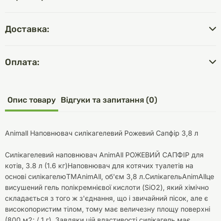
Доставка:
Оплата:
Опис товару
Відгуки та запитання (0)
Animall Наповнювач силікагелевий Рожевий Сапфір 3,8 л
Силікагелевий наповнювач AnimAll РОЖЕВИЙ САПФІР для
котів, 3.8 л (1.6 кг)Наповнювач для котячих туалетів на
основі силікагелюTMAnimAll, об'єм 3,8 л.СилікагельAnimAllце
висушений гель полікремнієвої кислоти (SiO2), який хімічно
складається з того ж з'єднання, що і звичайний пісок, але є
високопористим тілом, тому має величезну площу поверхні
(800 м2; / 1 г). Завдяки цій властивості силікагель має