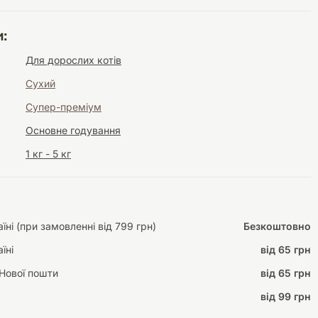
:
Для дорослих котів
Інструменти для
Домашній затишок
Сухий
догляду
Освітлення
Супер-преміум
Основне годування
1 кг - 5 кг
Амуніція
Автоаксесуари
Декорації
ні (при замовленні від 799 грн)
Безкоштовно
їні
від 65 грн
Нової пошти
від 65 грн
від 99 грн