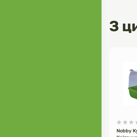
зміцнюючи ім
старіння. Ек
розмарин, ку
З ц
Підтримують
тракту та з
запахи.Глюко
про суглоби.
активного жи
улюбленця. О
та мінералів.
E та таурину
серцевий рит
гранула цьог
натуральних і
підходу до 
для свого ул
вередливий к
«ЦЕ МІЙ КО
Склад: знево
(10 %), куря
Nobby К
%), горох (10