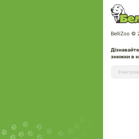
BelliZoo ©
Дізнавайт
знижки в н