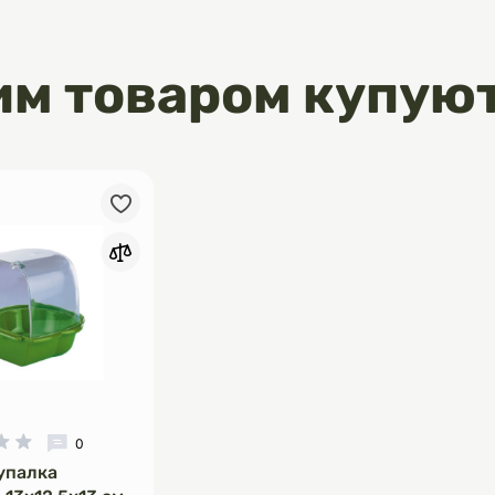
унітет та захищаючи клітини від
стракти трав (Yucca Mojave,
ркума, цитрус, евгенія).
им товаром купую
 здоров’я шлунково-кишкового
меншують неприємні
замін та хондроїтин – турбота
 Незамінні елементи для
ття, незалежно від віку і розміру
птимальний комплекс вітамінів
 Підвищений вміст вітаміну А, D3,
 підтримує гострий зір, здоровий
м та міцний імунітет. Кожна
о корму – це поєднання турботи,
нгредієнтів та інноваційного
харчування. Обирайте найкраще
юбленця! Навіть самий
отик може з впевненістю сказати
РМ».
днена курка (26 %), свіжа курка
0
чий жир (10 %), горох колотий (10
упалка
 %), білий рис, коричневий рис,