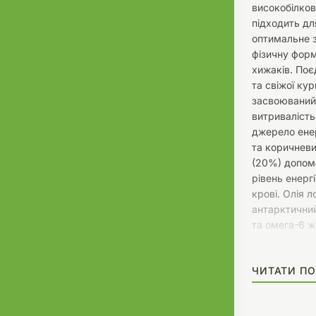
високобілко
підходить дл
оптимальне з
фізичну форм
хижаків. Поє
та свіжої кур
засвоюваний 
витривалість 
джерело енер
та коричневи
(20%) допом
рівень енергі
крові. Олія 
антарктичний
та омега-6 ж
сприяють зд
шерсті блиск
ЧИТАТИ ПО
Суперфуди у 
морква, шпин
насичують о