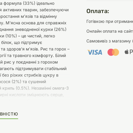
ва формула (33%) ідеально
я активних тварин, забезпечуючи
Оплата:
ростання м’язів та відмінну
Готівкою при отриманн
у. М’ясна основа для справжніх
днання зневодненої курки (26%)
Онлайн оплата на сайт
ки (10%) – це чистий, легко
Самовивіз з магазину 
білок, що підтримує
та здоров’я м’язів. Рис та горох –
гії та травного комфорту. Білий
й рис у поєднанні з горохом
агають підтримувати стабільний
ї без різких стрибків цукру в
лосося (2%) та сушений
 криль (0.5%). Незамінні омега-3
ирні кислоти зміцнюють серце,
оров’ю суглобів та надають
учого вигляду.
ВНІСТЮ
складі. Сушені броколі, гарбуз,
ат, чорниця та помідори
рганізм антиоксидантами,