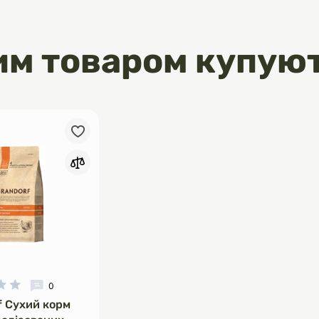
рину- важлива для здоров`я зору
им товаром купую
рнітину – для підтримки здорової
 глютену
підсилювачів смаку та
рів
ня води
ір смаків вологих кормів АЛЬФА
ізноманітного харчування вашого
0
f Сухий корм