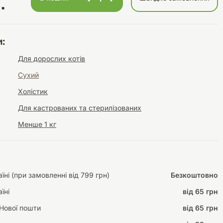
.
:
Інструменти для
Домашній затишок
Для дорослих котів
догляду
Освітлення
Сухий
Холістик
Для кастрованих та стерилізованих
Менше 1 кг
Амуніція
Автоаксесуари
Декорації
ні (при замовленні від 799 грн)
Безкоштовно
їні
від 65 грн
Нової пошти
від 65 грн