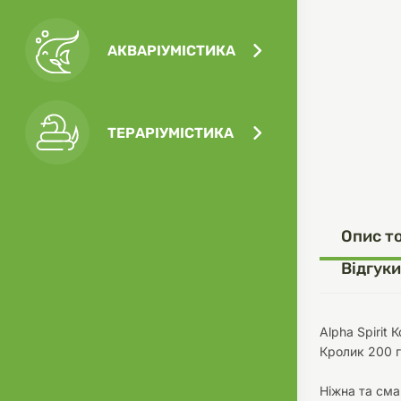
АКВАРІУМІСТИКА
Посу
Ігра
Ласо
Кліт
Філь
ТЕРАРІУМІСТИКА
Посу
Опис т
Одяг
Корм
Відгуки
Alpha Spirit
Кролик 200 г
Туал
Ґрун
Ніжна та сма