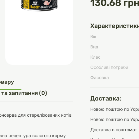
130.68 грн
Характеристики
д
шки
щі
ки та переноски
Домашній затишок
Засоби для догляду
Наповнювачі
Вік
три
Обігрівачі
Вид
Клас
Особливі потреби
Фасовка
д
Інструменти для
овару
Переноски
догляду
Засоби для догляду
 та запитання (0)
Доставка:
Новою поштою по Украї
 Консерва для стерелізованих котів
Новою поштою по Укра
Доставка в поштомат 
ети та аскесуари
ти
Аксесуари
чна рецептура вологого корму