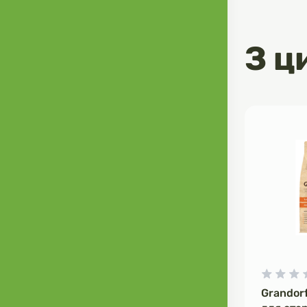
паштету
Добавка тау
та серця
З ц
Добавка L-ка
ваги
Без зерна та
Без штучних 
ароматизато
Без додаван
Широкий виб
СПІРІТ для р
кота
Grandor