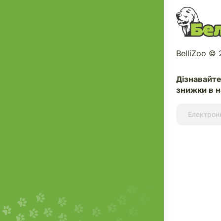
BelliZoo ©
Дізнавайт
знижки в н