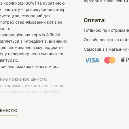
Курʼєром Нової пошти
 з кроликом (30%) та курятиною
і паштету – це вишуканий витвір
мистецтва, створений для
Оплата:
потреб стерилізованих котів на
життя.
Готівкою при отриманн
повнораціонних кормів АЛЬФА
Онлайн оплата на сайт
овляється з інгредієнтів, визнаних
для споживання в їжу людям та
Самовивіз з магазину 
их у неперевершено смачних та
цептурах.
асичена смаком ніжного м’яса
окою поживною цінністю
 стерилізованих котів всіх порід
ине джерело м`ясного протеїну –
 котів з чутливим травленням
 Іспанії з інгредієнтів преміальної
ВНІСТЮ
окою поживною цінністю
нсована рецептура у вигляді