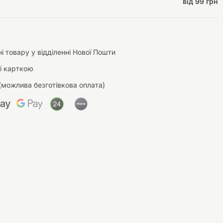
від 99 грн
і товару у відділенні Нової Пошти
і карткою
(можлива безготівкова оплата)