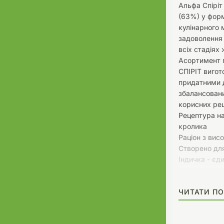
Альфа Спіріт
(63%) у форм
кулінарного 
задоволення 
всіх стадіях 
Асортимент 
СПІРІТ вигот
придатними 
збалансован
корисних ре
Рецептура н
кролика
Раціон з вис
Створено для
Індичка - єд
ідеально для
Виготовлено в
ЧИТАТИ ПО
якості
Раціон з вис
Смачна збала