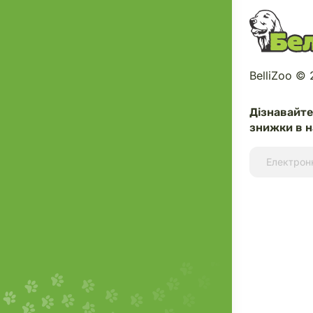
BelliZoo ©
Дізнавайт
знижки в н