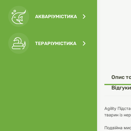
АКВАРІУМІСТИКА
Посу
Ігра
Ласо
Кліт
Філь
ТЕРАРІУМІСТИКА
Посу
Опис т
Одяг
Корм
Відгуки
Agility Підс
тварин із не
Туал
Ґрун
Подвійна мис