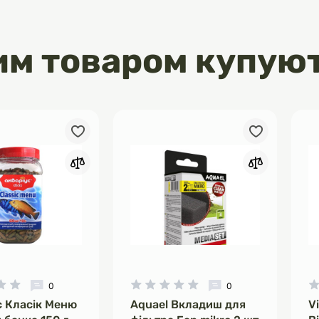
им товаром купую
0
0
с Класік Меню
Aquael Вкладиш для
V