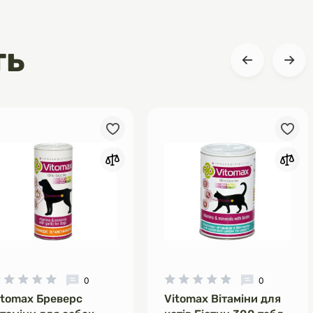
ть
0
0
itomax Бреверс
Vitomax Вітаміни для