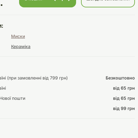
.
:
Інструменти для
Домашній затишок
Миски
догляду
Освітлення
Кераміка
ні (при замовленні від 799 грн)
Безкоштовно
Амуніція
Автоаксесуари
Декорації
їні
від 65 грн
Нової пошти
від 65 грн
від 99 грн