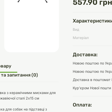
557.90 грн
Характеристики
д
шки
щі
ки та переноски
Домашній затишок
Засоби для догляду
Наповнювачі
Вид
три
Обігрівачі
Матеріал
Доставка:
Новою поштою по Украї
д
Інструменти для
овару
Переноски
догляду
Засоби для догляду
Новою поштою по Укра
 та запитання (0)
Доставка в поштомат 
Курʼєром Нової пошти
тавка з керамічними мисками для
ржавіючої сталі 2х15 см
Оплата:
ети та аскесуари
ти
Аксесуари
ка для собак на підставці з