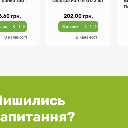
 банка 150 г
фільтра Fan mikro 2 шт
В
П
Ч
6.60 грн.
202.00 грн.
ошик
В кошик
В наявності
В наявності
Лишились
запитання?