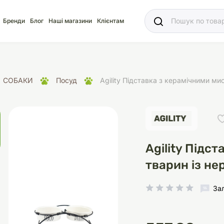
Ваш
Бренди
Блог
Наші магазини
Клієнтам
СОБАКИ
Посуд
Agility Підставка з керамічними ми
яд
для акваріума
ріуми
Ласощі
Ласощі
Наповнювачі
Корм
Акваріуми
Корм
Agility Підс
тварин із не
За
іція
носки
суари для кліток
щі
рації
Здоров'я
Туалети та аксесуар
Здоров'я
Здоров'я
ресори
Помпи