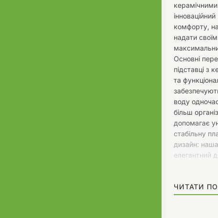
керамічними
інноваційний
комфорту, н
надати свої
максимальний
Основні пере
підставці з 
та функціона
забезпечують
воду одночас
більш органі
допомагає у
стабільну п
дизайн: наша
елегантний д
акцентом в б
відмінно вп
ЧИТАТИ ПО
середовищі, 