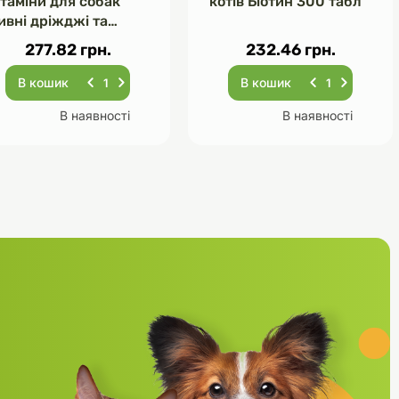
ітаміни для собак
котів Біотин 300 табл
ивні дріжджі та
асник 120 табл
277.82 грн.
232.46 грн.
В кошик
В кошик
В наявності
В наявності