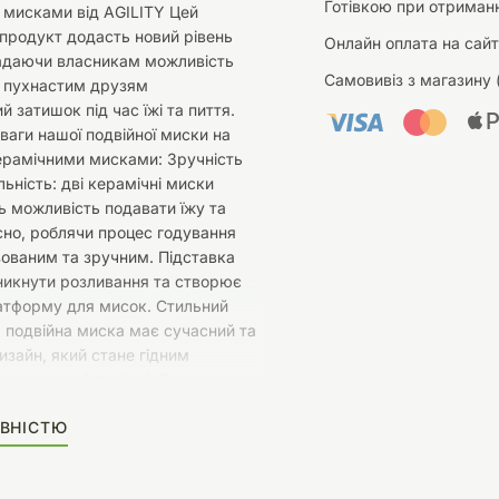
Готівкою при отриманн
 мисками від AGILITY Цей
 продукт додасть новий рівень
Онлайн оплата на сайт
адаючи власникам можливість
Самовивіз з магазину 
м пухнастим друзям
 затишок під час їжі та пиття.
ваги нашої подвійної миски на
керамічними мисками: Зручність
льність: дві керамічні миски
 можливість подавати їжу та
но, роблячи процес годування
зованим та зручним. Підставка
никнути розливання та створює
латформу для мисок. Стильний
 подвійна миска має сучасний та
изайн, який стане гідним
удь-якому інтер'єрі. Вона
ишеться як у домашньому
ВНІСТЮ
так і в спеціалізованих магазинах.