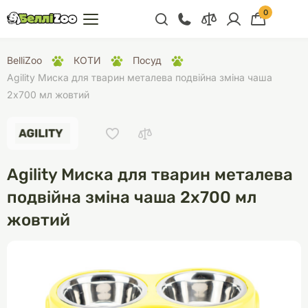
0
+38 (068) 300 91 91
BelliZoo
КОТИ
Посуд
Відділ продажу
Agility Миска для тварин металева подвійна зміна чаша
2х700 мл жовтий
+38 (093) 300 91 91
+38 (099) 300 91 91
Відділ підтримки
Agility Миска для тварин металева
+38 (068) 479 28
76
подвійна зміна чаша 2х700 мл
жовтий