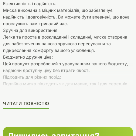
Ефективність і надійність:
Миска виконана з міцних матеріалів, що забезпечує
надійність і довговічність. Ви можете бути впевнені, що вона
прослужить вам тривалий час.
Зручна для використання:
Легка та проста в розкладанні і складанні, миска створена
для забезпечення вашого зручного пересування та
підкреслення комфорту вашого улюбленця.
Бюджетно дружня ціна:
Цей продукт розроблений з урахуванням вашого бюджету,
надаючи доступну ціну без втрати якості.
Підходить для різних порід:
Подвійна миска підходить як для малих, так і для середніх
порід собак. Виберіть правильний розмір для вашого
улюбленця.
ЧИТАТИ ПОВНІСТЮ
Портативність:
Легка вага і можливість складати миску роблять її ідеальним
варіантом для подорожей або походів на природу.
Лишились запитання?