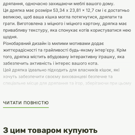
дряпання, одночасно захищаючи меблі вашого дому.
Ця дряпка має розміри 53,34 x 23,81 x 12,7 см і є достатньо
великою, щоб ваша кішка могла потягнутися, дряпати та
грати. Виготовлена з міцного і міцного картону, дряпка має
привабливу текстуру, яка спонукає котів користуватися нею
щодня.
Різнобарвний дизайн із милими мотивами додає
життєрадісності та грайливості будь-якому інтер’єру. Крім
того, дряпка містить вбудовану інтерактивну іграшку, яка
забезпечить активність і інтерес вашого кота.
Цей дряпка ідеально підходить для власників кішок, які
хочуть забезпечити своєму вихованцеві безпечне та
спеціальне місце для дряпання та ігор, зберігаючи при цьому
охайне та захищене домашнє середовище.
ЧИТАТИ ПОВНІСТЮ
З цим товаром купують