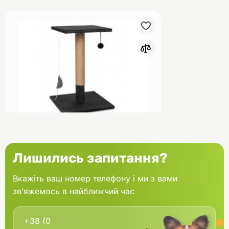
0
Природа Кігтеточка-стовпчик
Лишились запитання?
для котів Фелікс Мікс 36х36х50
см
Вкажіть ваш номер телефону і ми з вами
зв’яжемось в найближчий час
В кошик
795.00 грн.
В наявності