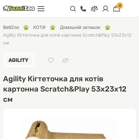
0
+38 (068) 300 91 91
BelliZoo
КОТИ
Домашній затишок
Відділ продажу
Agility Кігтеточка для котів картонна Scratch&Play 53х23х12
см
+38 (093) 300 91 91
+38 (099) 300 91 91
Відділ підтримки
Agility Кігтеточка для котів
+38 (068) 479 28
76
картонна Scratch&Play 53х23х12
см