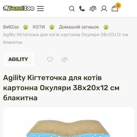
0
+38 (068) 300 91 91
BelliZoo
КОТИ
Домашній затишок
Відділ продажу
Agility Кігтеточка для котів картонна Окуляри 38х20х12 см
блакитна
+38 (093) 300 91 91
+38 (099) 300 91 91
Відділ підтримки
Agility Кігтеточка для котів
+38 (068) 479 28
76
картонна Окуляри 38х20х12 см
блакитна