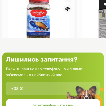
0
Акваріус Класік Меню Палички
Aquael Вкла
Лишились запитання?
банка 150 г
Fan mikro 2 
Вкажіть ваш номер телефону і ми з вами
зв’яжемось в найближчий час
В кошик
166.60 грн.
202.00 грн
В наявності