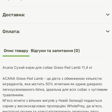
Доставка:
Оплата:
Опис товару
Відгуки та запитання (0)
Acana Сухий корм для собак Grass-Fed Lamb 11,4 кг
ACANA Grass-Fed Lamb - це дієта з обмеженою кількістю
інгредієнтів, яка містить 50% ягнятини як єдине джерело
легкоусвоюваного білка, ідеальна для всіх собак з чутливим
травленням.
М'ясо ягняти з вільних вигулів у Новій Зеландії подається
сирим у високохарчових пропорціях WholePrey, де м'ясо,
внутрішні органи та хрящі відтворюють природну дієту