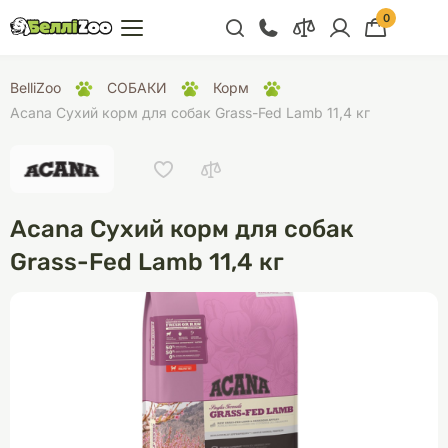
0
+38 (068) 300 91 91
BelliZoo
СОБАКИ
Корм
Відділ продажу
Acana Сухий корм для собак Grass-Fed Lamb 11,4 кг
+38 (093) 300 91 91
+38 (099) 300 91 91
Відділ підтримки
Acana Сухий корм для собак
+38 (068) 479 28
Grass-Fed Lamb 11,4 кг
76