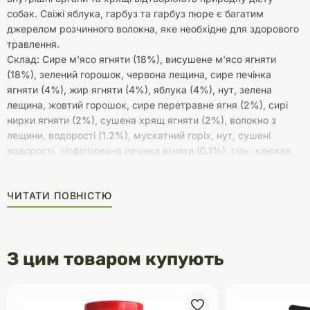
собак. Свіжі яблука, гарбуз та гарбуз пюре є багатим
джерелом розчинного волокна, яке необхідне для здорового
травлення.
Склад: Сире м'ясо ягняти (18%), висушене м'ясо ягняти
(18%), зелений горошок, червона лещина, сире печінка
ягняти (4%), жир ягняти (4%), яблука (4%), нут, зелена
лещина, жовтий горошок, сире перетравне ягня (2%), сирі
нирки ягняти (2%), сушена хрящ ягняти (2%), волокно з
лещини, водорості (1.2%), мускатний горіх, нут, сушені
водорості, ліофілізована печінка ягняти (0,1%), сіль, клюква,
брусника, корінь цикорію, корінь куркуми, маренга, корінь
лопуха, лаванда, пижмолист, шипшина.
ЧИТАТИ ПОВНІСТЮ
З цим товаром купують