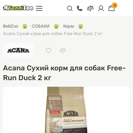
0
+38 (068) 300 91 91
BelliZoo
СОБАКИ
Корм
Відділ продажу
Acana Сухий корм для собак Free-Run Duck 2 кг
+38 (093) 300 91 91
+38 (099) 300 91 91
Відділ підтримки
Acana Сухий корм для собак Free-
+38 (068) 479 28
Run Duck 2 кг
76