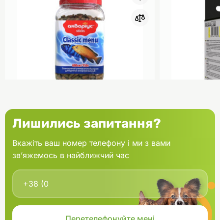
0
Акваріус Класік Меню Палички
Aquael Вкла
Лишились запитання?
банка 150 г
Fan mikro 2 
Вкажіть ваш номер телефону і ми з вами
зв’яжемось в найближчий час
В кошик
166.60 грн.
202.00 грн
В наявності