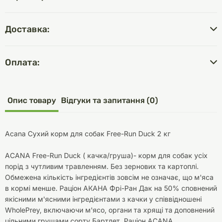
Доставка:
Оплата:
Опис товару
Відгуки та запитання (0)
Acana Сухий корм для собак Free-Run Duck 2 кг
ACANA Free-Run Duck ( качка/груша)- корм для собак усіх
порід з чутливим травленням. Без зернових та картоплі.
Обмежена кількість інгредієнтів зовсім не означає, що м'яса
в кормі менше. Раціон АКАНА Фрі-Ран Дак на 50% сповнений
якісними м'ясними інгредієнтами з качки у співвідношені
WholePrey, включаючи м'ясо, органи та хрящі та доповнений
цільними грушами сорту Бартлет. Раціон ACANA